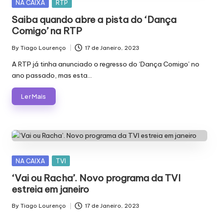
Posted
NA CAIXA
RTP
in
Saiba quando abre a pista do ‘Dança
Comigo’ na RTP
By
Tiago Lourenço
17 de Janeiro, 2023
Posted
by
A RTP já tinha anunciado o regresso do ‘Dança Comigo’ no
ano passado, mas esta…
Ler Mais
Posted
NA CAIXA
TVI
in
‘Vai ou Racha’. Novo programa da TVI
estreia em janeiro
By
Tiago Lourenço
17 de Janeiro, 2023
Posted