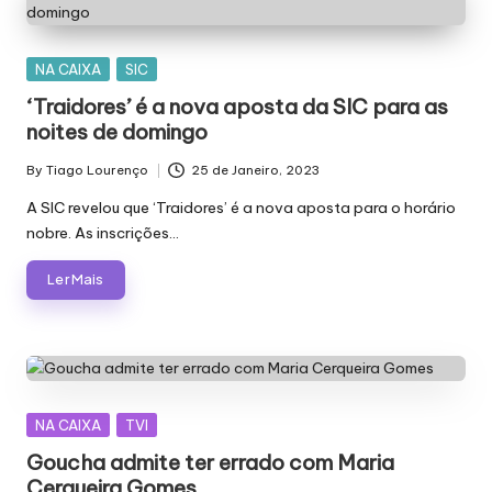
Posted
NA CAIXA
SIC
in
‘Traidores’ é a nova aposta da SIC para as
noites de domingo
By
Tiago Lourenço
25 de Janeiro, 2023
Posted
by
A SIC revelou que ‘Traidores’ é a nova aposta para o horário
nobre. As inscrições…
Ler Mais
Posted
NA CAIXA
TVI
in
Goucha admite ter errado com Maria
Cerqueira Gomes