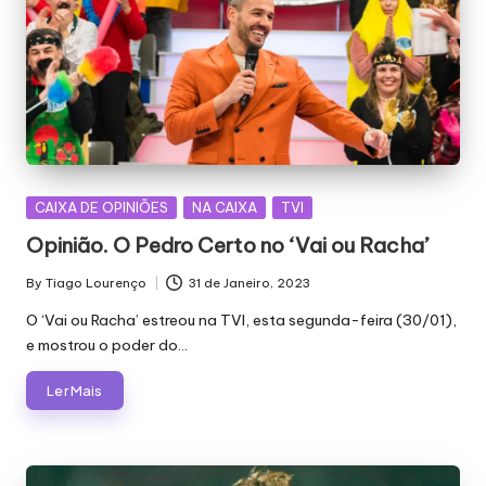
Posted
CAIXA DE OPINIÕES
NA CAIXA
TVI
in
Opinião. O Pedro Certo no ‘Vai ou Racha’
By
Tiago Lourenço
31 de Janeiro, 2023
Posted
by
O ‘Vai ou Racha’ estreou na TVI, esta segunda-feira (30/01),
e mostrou o poder do…
Ler Mais