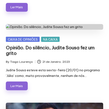
Ler Mais
Posted
CAIXA DE OPINIÕES
NA CAIXA
in
Opinião. Do silêncio, Judite Sousa fez um
grito
By
Tiago Lourenço
21 de Janeiro, 2023
Posted
by
Judite Sousa esteve esta sexta-feira (20/01) no programa
‘Júlia’ como, muito provavelmente, nenhum de nós…
Ler Mais