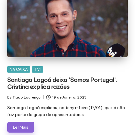
Posted
NA CAIXA
TVI
in
Santiago Lagoá deixa ‘Somos Portugal’.
Cristina explica razões
By
Tiago Lourenço
19 de Janeiro, 2023
Posted
by
Santiago Lagoá explicou, na terça-feira (17/01), que já não
faz parte do grupo de apresentadores…
Ler Mais