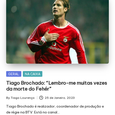
Posted
GERAL
NA CAIXA
in
Tiago Brochado: “Lembro-me muitas vezes
da morte do Fehér”
By
Tiago Lourenço
25 de Janeiro, 2023
Posted
by
Tiago Brochado é realizador, coordenador de produção e
de régie na BTV. Está no canal…