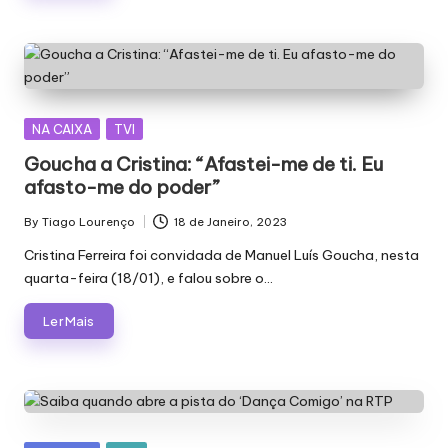
Posted
NA CAIXA
TVI
in
Goucha a Cristina: “Afastei-me de ti. Eu
afasto-me do poder”
By
Tiago Lourenço
18 de Janeiro, 2023
Posted
by
Cristina Ferreira foi convidada de Manuel Luís Goucha, nesta
quarta-feira (18/01), e falou sobre o…
Ler Mais