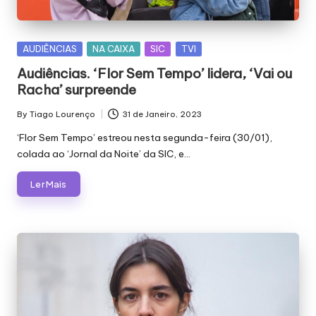
E
J
Á
Posted
AUDIÊNCIAS
NA CAIXA
SIC
TVI
in
Audiências. ‘Flor Sem Tempo’ lidera, ‘Vai ou
F
Racha’ surpreende
O
By
Tiago Lourenço
31 de Janeiro, 2023
Posted
I
by
‘Flor Sem Tempo’ estreou nesta segunda-feira (30/01),
M
colada ao ‘Jornal da Noite’ da SIC, e…
Á
Ler Mais
G
I
C
A