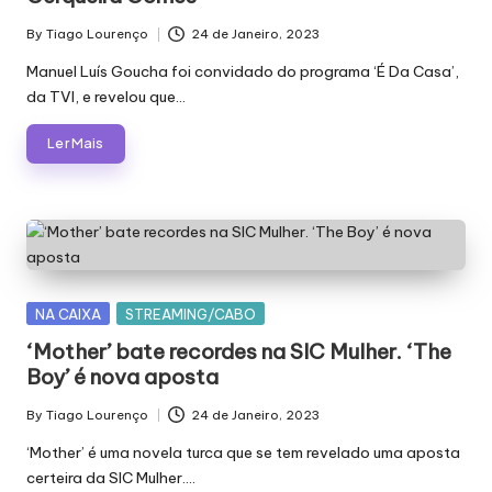
By
Tiago Lourenço
24 de Janeiro, 2023
Posted
by
Manuel Luís Goucha foi convidado do programa ‘É Da Casa’,
da TVI, e revelou que…
Ler Mais
Posted
NA CAIXA
STREAMING/CABO
in
‘Mother’ bate recordes na SIC Mulher. ‘The
Boy’ é nova aposta
By
Tiago Lourenço
24 de Janeiro, 2023
Posted
by
‘Mother’ é uma novela turca que se tem revelado uma aposta
certeira da SIC Mulher.…