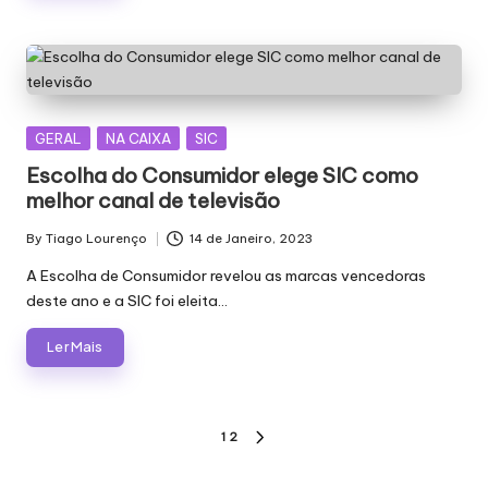
Posted
GERAL
NA CAIXA
SIC
in
Escolha do Consumidor elege SIC como
melhor canal de televisão
By
Tiago Lourenço
14 de Janeiro, 2023
Posted
by
A Escolha de Consumidor revelou as marcas vencedoras
deste ano e a SIC foi eleita…
Ler Mais
Paginação
1
2
NEXT
dos
PAGE