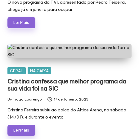
by
O novo programa da TVI, apresentado por Pedro Teixeira,
chega já em janeiro para ocupar…
Ler Mais
Posted
GERAL
NA CAIXA
in
Cristina confessa que melhor programa da
sua vida foi na SIC
By
Tiago Lourenço
17 de Janeiro, 2023
Posted
by
Cristina Ferreira subiu ao palco do Altice Arena, no sábado
(14/01), e durante o evento…
Ler Mais