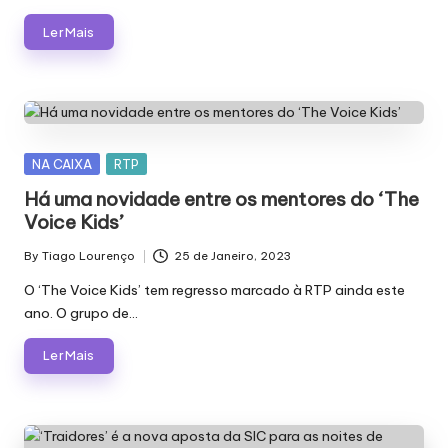
Ler Mais
Posted
NA CAIXA
RTP
in
Há uma novidade entre os mentores do ‘The
Voice Kids’
By
Tiago Lourenço
25 de Janeiro, 2023
Posted
by
O ‘The Voice Kids’ tem regresso marcado à RTP ainda este
ano. O grupo de…
Ler Mais