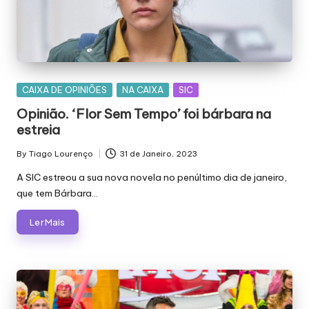
Posted
CAIXA DE OPINIÕES
NA CAIXA
SIC
in
Opinião. ‘Flor Sem Tempo’ foi bárbara na
estreia
By
Tiago Lourenço
31 de Janeiro, 2023
Posted
by
A SIC estreou a sua nova novela no penúltimo dia de janeiro,
que tem Bárbara…
Ler Mais