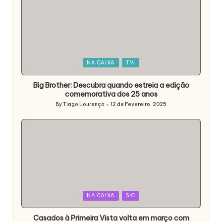
Posted
NA CAIXA
TVI
in
Big Brother: Descubra quando estreia a edição
comemorativa dos 25 anos
By
Tiago Lourenço
12 de Fevereiro, 2025
Posted
by
Posted
NA CAIXA
SIC
in
Casados à Primeira Vista volta em março com