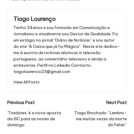
Tiago Lourenço
Tenho 34anos e sou formado em Comunicação e
Jornalismo e atualmente sou Gestor de Qualidade. Fiz
um estágio no jornal “Diário de Notícias” e sou autor
do site "A Caixa que já foi Mágica". Neste site dedico-
me à escrita de notícias relativas à televisão
portuguesa, ao comentário televisivo e ainda a
entrevistas.
Perfil no Linkedin
Contacto.:
tiagolourenco23@gmail.com
View All Posts
Post
Previous Post
Next Post
navigation
‘Traidores’ é a nova aposta
Tiago Brochado: “Lembro-
da SIC para as noites de
me muitas vezes da morte
domingo
do Fehér”