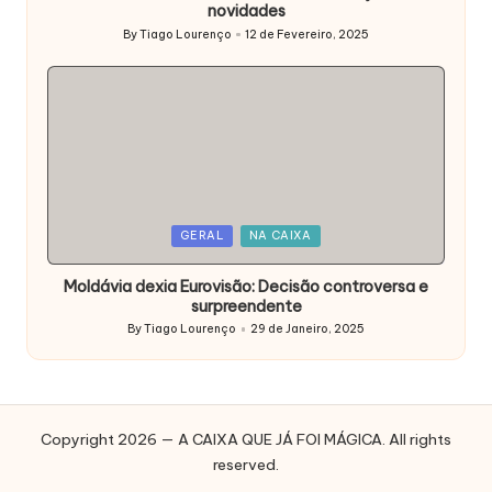
novidades
By
Tiago Lourenço
12 de Fevereiro, 2025
Posted
by
Posted
GERAL
NA CAIXA
in
Moldávia dexia Eurovisão: Decisão controversa e
surpreendente
By
Tiago Lourenço
29 de Janeiro, 2025
Posted
by
Copyright 2026 — A CAIXA QUE JÁ FOI MÁGICA. All rights
reserved.