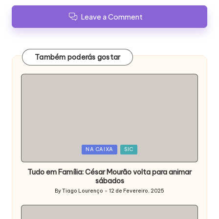
Leave a Comment
Também poderás gostar
Posted
NA CAIXA
SIC
in
Tudo em Família: César Mourão volta para animar
sábados
By
Tiago Lourenço
12 de Fevereiro, 2025
Posted
by