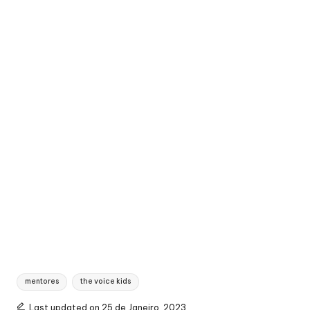
Tags:
mentores
the voice kids
Last updated on 25 de Janeiro, 2023