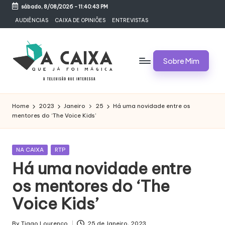
sábado, 8/08/2026
-
11:40:43 PM
Skip
AUDIÊNCIAS
CAIXA DE OPINIÕES
ENTREVISTAS
to
content
Sobre Mim
A
Televisão,
Audiências,
C
Home
2023
Janeiro
25
Há uma novidade entre os
Programas,
mentores do ‘The Voice Kids’
A
Novelas,
Séries
I
e
Posted
NA CAIXA
RTP
X
Bastidores
in
Há uma novidade entre
A
os mentores do ‘The
Q
Voice Kids’
U
By
Tiago Lourenço
25 de Janeiro, 2023