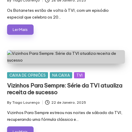
By
Tiago Lourenço
28 de Janeiro, 2025
Posted
by
Os Batanetes estão de volta à TVI, com um episódio
especial que celebra os 20…
Ler Mais
Posted
CAIXA DE OPINIÕES
NA CAIXA
TVI
in
Vizinhos Para Sempre: Série da TVI atualiza
receita de sucesso
By
Tiago Lourenço
22 de Janeiro, 2025
Posted
by
Vizinhos Para Sempre estreou nas noites de sábado da TVI,
recuperando uma fórmula clássica e…
Ler Mais