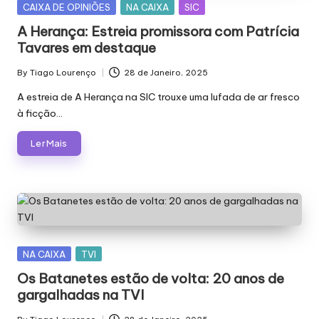
Posted
CAIXA DE OPINIÕES
NA CAIXA
SIC
in
A Herança: Estreia promissora com Patrícia
Tavares em destaque
By
Tiago Lourenço
28 de Janeiro, 2025
Posted
by
A estreia de A Herança na SIC trouxe uma lufada de ar fresco
à ficção…
Ler Mais
Posted
NA CAIXA
TVI
in
Os Batanetes estão de volta: 20 anos de
gargalhadas na TVI