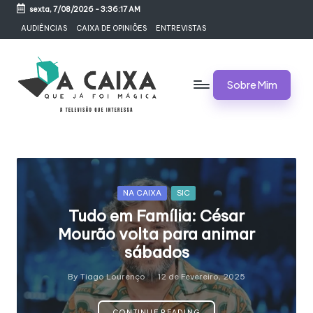
sexta, 7/08/2026
-
3:36:18 AM
Skip
AUDIÊNCIAS
CAIXA DE OPINIÕES
ENTREVISTAS
to
content
Sobre Mim
A
Televisão,
Audiências,
C
Programas,
A
Novelas,
Séries
I
Posted
NA CAIXA
SIC
e
in
Tudo em Família: César
X
Bastidores
Mourão volta para animar
A
sábados
Q
By
Tiago Lourenço
12 de Fevereiro, 2025
Posted
U
by
CONTINUE READING