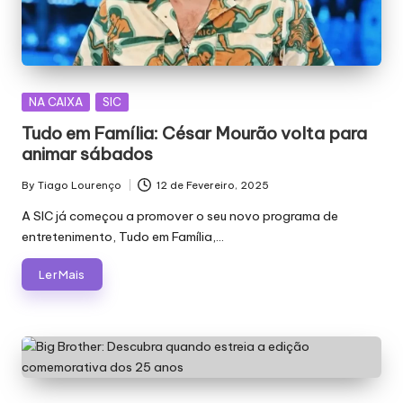
Posted
NA CAIXA
SIC
in
Tudo em Família: César Mourão volta para
animar sábados
By
Tiago Lourenço
12 de Fevereiro, 2025
Posted
by
A SIC já começou a promover o seu novo programa de
entretenimento, Tudo em Família,…
Ler Mais