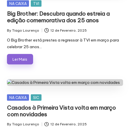
Posted
NA CAIXA
TVI
in
Big Brother: Descubra quando estreia a
edição comemorativa dos 25 anos
By
Tiago Lourenço
12 de Fevereiro, 2025
Posted
by
O Big Brother está prestes a regressar à TVI em março para
celebrar 25 anos…
Ler Mais
Posted
NA CAIXA
SIC
in
Casados à Primeira Vista volta em março
com novidades
By
Tiago Lourenço
12 de Fevereiro, 2025
Posted