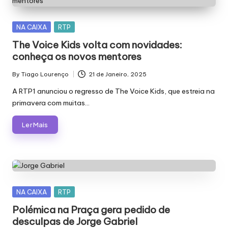
Posted
NA CAIXA
RTP
in
The Voice Kids volta com novidades:
conheça os novos mentores
By
Tiago Lourenço
21 de Janeiro, 2025
Posted
by
A RTP1 anunciou o regresso de The Voice Kids, que estreia na
primavera com muitas…
Ler Mais
Posted
NA CAIXA
RTP
in
Polémica na Praça gera pedido de
desculpas de Jorge Gabriel