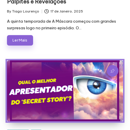
Palpites e Revelações
By
Tiago Lourenço
17 de Janeiro, 2025
Posted
by
A quinta temporada de A Máscara começou com grandes
surpresas logo no primeiro episódio. O…
Ler Mais