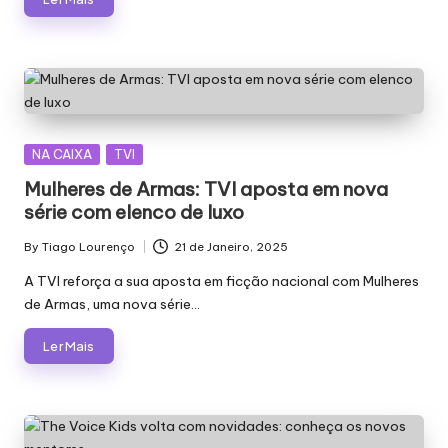
Posted
NA CAIXA
TVI
in
Mulheres de Armas: TVI aposta em nova
série com elenco de luxo
By
Tiago Lourenço
21 de Janeiro, 2025
Posted
by
A TVI reforça a sua aposta em ficção nacional com Mulheres
de Armas, uma nova série…
Ler Mais