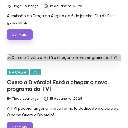
By
Tiago Lourenço
15 de Janeiro, 2025
Posted
by
A emissão do Praça da Alegria de 6 de janeiro, Dia de Reis,
gerou uma…
Ler Mais
Posted
NA CAIXA
TVI
in
Quero o Divórcio! Está a chegar o novo
programa da TVI
By
Tiago Lourenço
15 de Janeiro, 2025
Posted
by
A TVI poderá lançar um novo formato dedicado a divórcios.
O nome Quero o Divórcio!…
Ler Mais