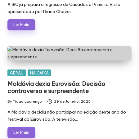
by
A SIC já prepara o regresso de Casados à Primeira Vista,
apresentado por Diana Chaves.…
Ler Mais
Posted
GERAL
NA CAIXA
in
Moldávia dexia Eurovisão: Decisão
controversa e surpreendente
By
Tiago Lourenço
29 de Janeiro, 2025
Posted
by
A Moldávia decidiu não participar na edição deste ano do
festival da Eurovisão. A televisão…
Ler Mais