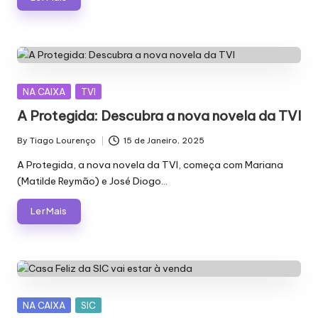
Posted
NA CAIXA
TVI
in
A Protegida: Descubra a nova novela da TVI
By
Tiago Lourenço
15 de Janeiro, 2025
Posted
by
A Protegida, a nova novela da TVI, começa com Mariana
(Matilde Reymão) e José Diogo…
Ler Mais
Posted
NA CAIXA
SIC