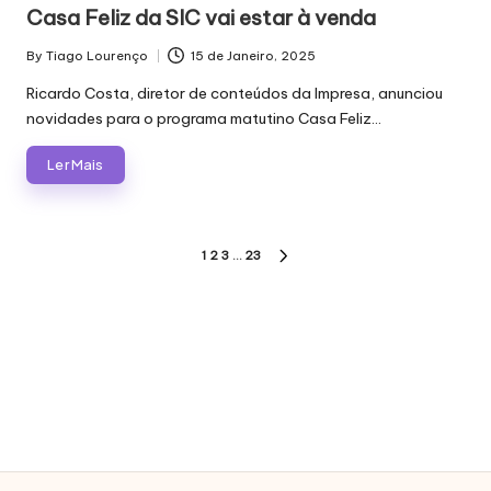
in
Casa Feliz da SIC vai estar à venda
By
Tiago Lourenço
15 de Janeiro, 2025
Posted
by
Ricardo Costa, diretor de conteúdos da Impresa, anunciou
novidades para o programa matutino Casa Feliz…
Ler Mais
Paginação
1
2
3
…
23
NEXT
dos
PAGE
conteúdos