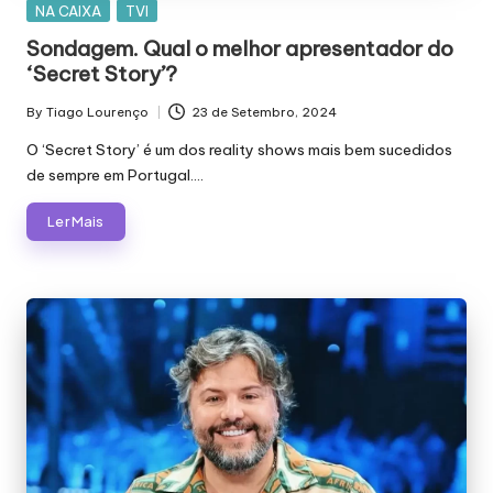
Posted
NA CAIXA
TVI
in
Sondagem. Qual o melhor apresentador do
‘Secret Story’?
By
Tiago Lourenço
23 de Setembro, 2024
Posted
by
O ‘Secret Story’ é um dos reality shows mais bem sucedidos
de sempre em Portugal.…
Ler Mais