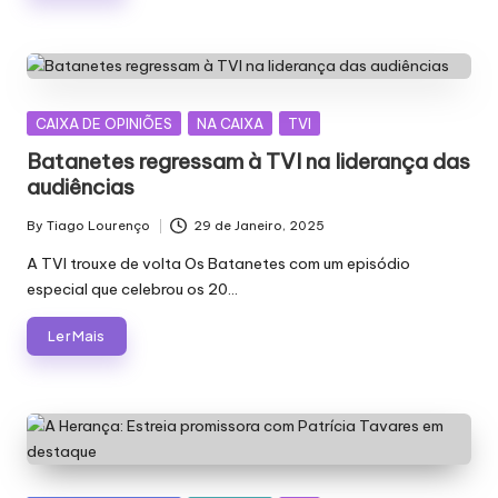
Posted
CAIXA DE OPINIÕES
NA CAIXA
TVI
in
Batanetes regressam à TVI na liderança das
audiências
By
Tiago Lourenço
29 de Janeiro, 2025
Posted
by
A TVI trouxe de volta Os Batanetes com um episódio
especial que celebrou os 20…
Ler Mais