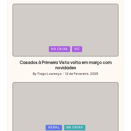
by
Posted
NA CAIXA
SIC
in
Casados à Primeira Vista volta em março com
novidades
By
Tiago Lourenço
12 de Fevereiro, 2025
Posted
by
Posted
GERAL
NA CAIXA