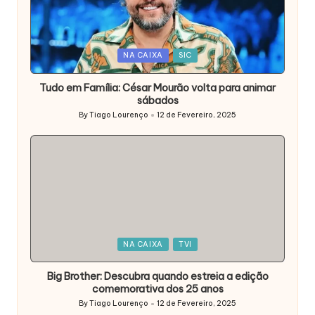
Posted
NA CAIXA
SIC
in
Tudo em Família: César Mourão volta para animar
sábados
By
Tiago Lourenço
12 de Fevereiro, 2025
Posted
by
Posted
NA CAIXA
TVI
in
Big Brother: Descubra quando estreia a edição
comemorativa dos 25 anos
By
Tiago Lourenço
12 de Fevereiro, 2025
Posted