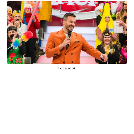
E
J
Á
F
O
I
M
Facebook
Á
G
I
C
A