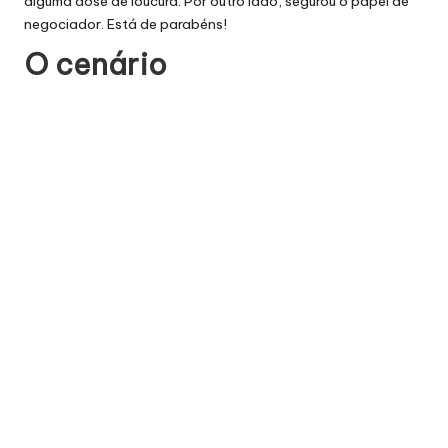
alguma dose de loucura. Por outro lado, segurou o papel de
negociador. Está de parabéns!
O cenário