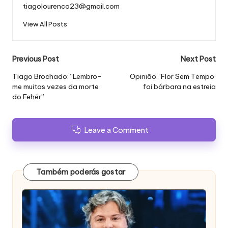
tiagolourenco23@gmail.com
View All Posts
Post
Previous Post
Next Post
navigation
Tiago Brochado: “Lembro-
Opinião. ‘Flor Sem Tempo’
me muitas vezes da morte
foi bárbara na estreia
do Fehér”
Leave a Comment
Também poderás gostar