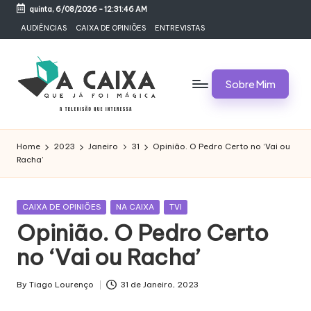
quinta, 6/08/2026
-
12:31:47 AM
Skip
AUDIÊNCIAS
CAIXA DE OPINIÕES
ENTREVISTAS
to
content
Sobre Mim
A
Televisão,
Audiências,
C
Home
2023
Janeiro
31
Opinião. O Pedro Certo no ‘Vai ou
Programas,
Racha’
A
Novelas,
Séries
I
e
Posted
CAIXA DE OPINIÕES
NA CAIXA
TVI
X
Bastidores
in
Opinião. O Pedro Certo
A
no ‘Vai ou Racha’
Q
U
By
Tiago Lourenço
31 de Janeiro, 2023
Posted
by