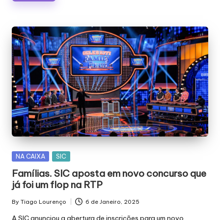
Posted
NA CAIXA
SIC
in
Famílias. SIC aposta em novo concurso que
já foi um flop na RTP
By
Tiago Lourenço
6 de Janeiro, 2025
Posted
by
A SIC anunciou a abertura de inscrições para um novo