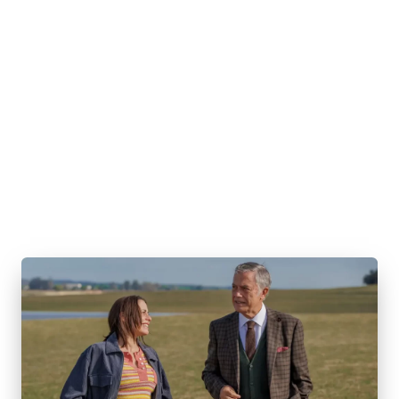
E
J
Á
F
O
I
M
Á
G
I
C
A