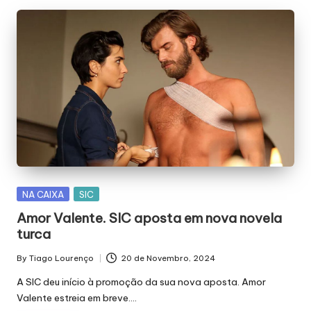
Posted
NA CAIXA
SIC
in
Amor Valente. SIC aposta em nova novela
turca
By
Tiago Lourenço
20 de Novembro, 2024
Posted
by
A SIC deu início à promoção da sua nova aposta. Amor
Valente estreia em breve.…