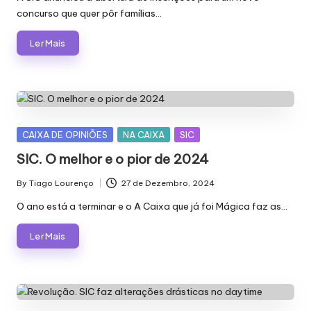
concurso que quer pôr famílias…
Ler Mais
Posted
CAIXA DE OPINIÕES
NA CAIXA
SIC
in
SIC. O melhor e o pior de 2024
By
Tiago Lourenço
27 de Dezembro, 2024
Posted
by
O ano está a terminar e o A Caixa que já foi Mágica faz as…
Ler Mais