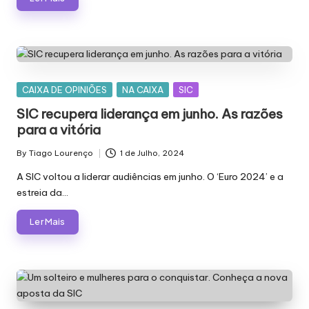
Posted
CAIXA DE OPINIÕES
NA CAIXA
SIC
in
SIC recupera liderança em junho. As razões
para a vitória
By
Tiago Lourenço
1 de Julho, 2024
Posted
by
A SIC voltou a liderar audiências em junho. O ‘Euro 2024’ e a
estreia da…
Ler Mais