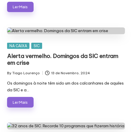
Ler Mais
Posted
NA CAIXA
SIC
in
Alerta vermelho. Domingos da SIC entram
em crise
By
Tiago Lourenço
13 de Novembro, 2024
Posted
by
Os domingos à noite têm sido um dos calcanhares de aquiles
da SIC e a…
Ler Mais