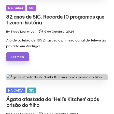
Posted
NA CAIXA
SIC
in
32 anos de SIC. Recorde 10 programas que
fizeram história
By
Tiago Lourenço
6 de Outubro, 2024
Posted
by
A 6 de outubro de 1992 nasceu o primeiro canal de televisão
privado em Portugal.…
Ler Mais
Posted
NA CAIXA
SIC
in
Ágata afastada do ‘Hell’s Kitchen’ após
prisão do filho
By
Tiago Lourenço
24 de Setembro, 2024