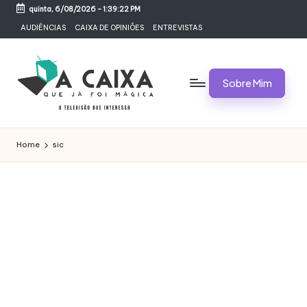
quinta, 6/08/2026
-
1:39:23 PM
Skip
AUDIÊNCIAS
CAIXA DE OPINIÕES
ENTREVISTAS
to
content
Sobre Mim
A
Televisão,
Audiências,
C
Home
sic
Programas,
A
Novelas,
Séries
I
e
X
Bastidores
A
Q
U