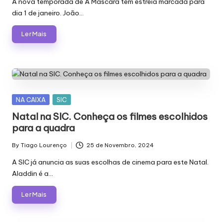
A nova temporada de A Máscara tem estreia marcada para
dia 1 de janeiro. João…
Ler Mais
Posted
NA CAIXA
SIC
in
Natal na SIC. Conheça os filmes escolhidos
para a quadra
By
Tiago Lourenço
25 de Novembro, 2024
Posted
by
A SIC já anuncia as suas escolhas de cinema para este Natal.
Aladdin é a…
Ler Mais