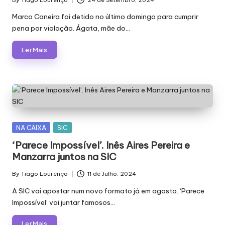
Posted
by
Marco Caneira foi detido no último domingo para cumprir
pena por violação. Ágata, mãe do…
Ler Mais
Posted
NA CAIXA
SIC
in
‘Parece Impossível’. Inês Aires Pereira e
Manzarra juntos na SIC
By
Tiago Lourenço
11 de Julho, 2024
Posted
by
A SIC vai apostar num novo formato já em agosto. ‘Parece
Impossível’ vai juntar famosos…
Ler Mais