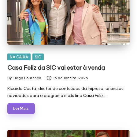
Posted
NA CAIXA
SIC
in
Casa Feliz da SIC vai estar à venda
By
Tiago Lourenço
15 de Janeiro, 2025
Posted
by
Ricardo Costa, diretor de conteúdos da Impresa, anunciou
novidades para o programa matutino Casa Feliz…
Ler Mais