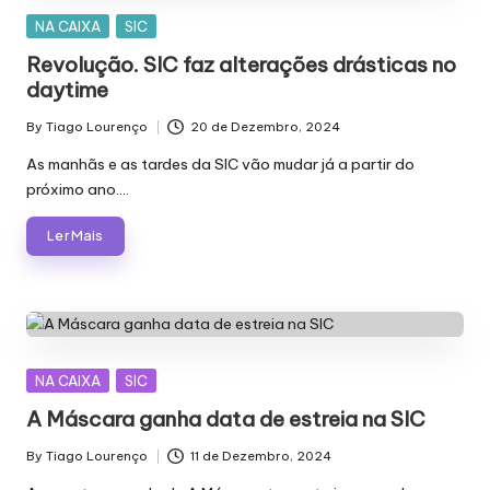
Posted
NA CAIXA
SIC
in
Revolução. SIC faz alterações drásticas no
daytime
By
Tiago Lourenço
20 de Dezembro, 2024
Posted
by
As manhãs e as tardes da SIC vão mudar já a partir do
próximo ano.…
Ler Mais
Posted
NA CAIXA
SIC
in
A Máscara ganha data de estreia na SIC
By
Tiago Lourenço
11 de Dezembro, 2024
Posted
by