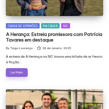
Posted
CAIXA DE OPINIÕES
NA CAIXA
SIC
in
A Herança: Estreia promissora com Patrícia
Tavares em destaque
By
Tiago Lourenço
28 de Janeiro, 2025
Posted
by
A estreia de A Herança na SIC trouxe uma lufada de ar fresco
à ficção…
Ler Mais