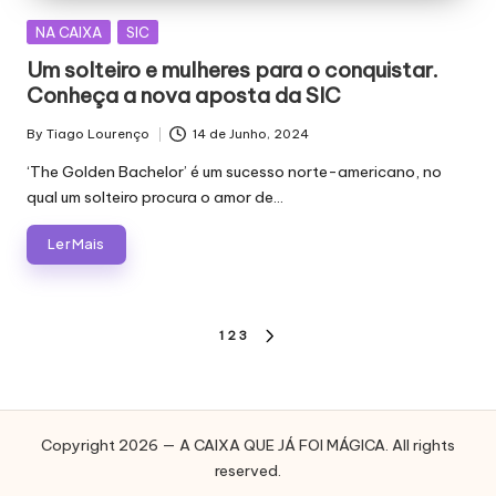
Posted
NA CAIXA
SIC
in
Um solteiro e mulheres para o conquistar.
Conheça a nova aposta da SIC
By
Tiago Lourenço
14 de Junho, 2024
Posted
by
‘The Golden Bachelor’ é um sucesso norte-americano, no
qual um solteiro procura o amor de…
Ler Mais
Paginação
1
2
3
NEXT
dos
PAGE
conteúdos
Copyright 2026 — A CAIXA QUE JÁ FOI MÁGICA. All rights
reserved.