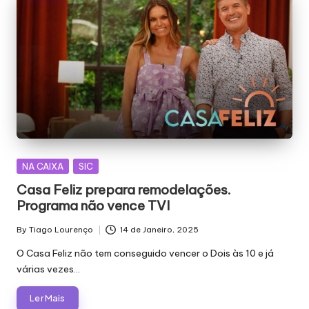
Posted
NA CAIXA
SIC
in
Casa Feliz prepara remodelações.
Programa não vence TVI
By
Tiago Lourenço
14 de Janeiro, 2025
Posted
by
O Casa Feliz não tem conseguido vencer o Dois às 10 e já
várias vezes…
Ler Mais