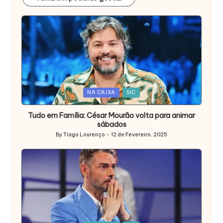
Posted
NA CAIXA
SIC
in
Tudo em Família: César Mourão volta para animar
sábados
By
Tiago Lourenço
12 de Fevereiro, 2025
Posted
by