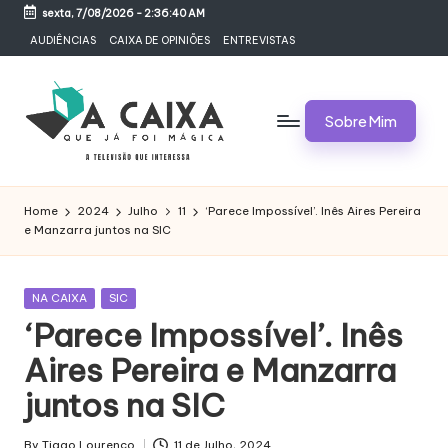
sexta, 7/08/2026
-
2:36:40 AM
Skip
AUDIÊNCIAS
CAIXA DE OPINIÕES
ENTREVISTAS
to
content
Sobre Mim
A
Televisão,
Audiências,
C
Home
2024
Julho
11
‘Parece Impossível’. Inês Aires Pereira
Programas,
e Manzarra juntos na SIC
A
Novelas,
Séries
I
e
Posted
NA CAIXA
SIC
X
Bastidores
in
‘Parece Impossível’. Inês
A
Aires Pereira e Manzarra
Q
juntos na SIC
U
By
Tiago Lourenço
11 de Julho, 2024