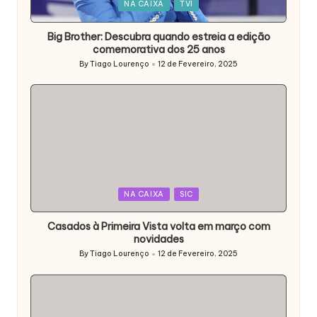
Posted
NA CAIXA
TVI
in
Big Brother: Descubra quando estreia a edição
comemorativa dos 25 anos
By
Tiago Lourenço
12 de Fevereiro, 2025
Posted
by
Posted
NA CAIXA
SIC
in
Casados à Primeira Vista volta em março com
novidades
By
Tiago Lourenço
12 de Fevereiro, 2025
Posted
by