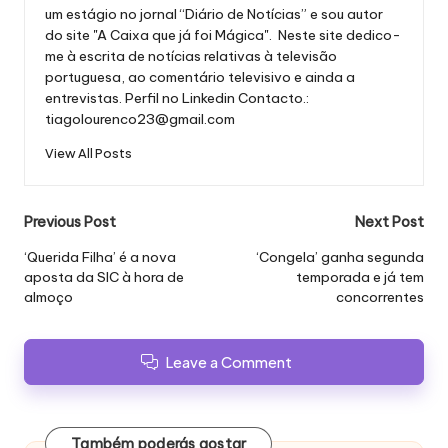
um estágio no jornal “Diário de Notícias” e sou autor
do site "A Caixa que já foi Mágica". Neste site dedico-
me à escrita de notícias relativas à televisão
portuguesa, ao comentário televisivo e ainda a
entrevistas.
Perfil no Linkedin
Contacto.:
tiagolourenco23@gmail.com
View All Posts
Post
Previous Post
Next Post
navigation
‘Querida Filha’ é a nova
‘Congela’ ganha segunda
aposta da SIC à hora de
temporada e já tem
almoço
concorrentes
Leave a Comment
Também poderás gostar