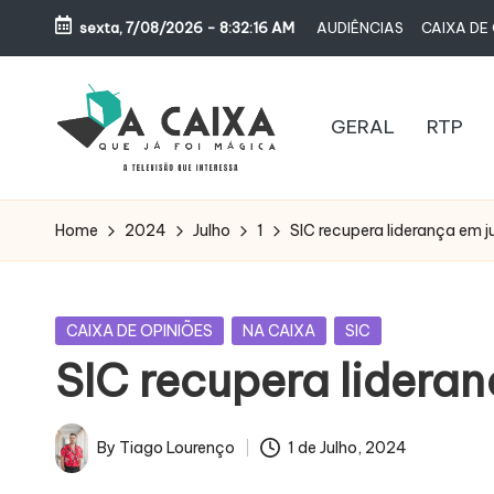
sexta, 7/08/2026
-
8:32:17 AM
AUDIÊNCIAS
CAIXA DE 
Skip
to
content
GERAL
RTP
A
Televisão,
Audiências,
C
Home
2024
Julho
1
SIC recupera liderança em ju
Programas,
A
Novelas,
Séries
I
Posted
CAIXA DE OPINIÕES
NA CAIXA
SIC
e
in
SIC recupera lideran
X
Bastidores
A
By
Tiago Lourenço
1 de Julho, 2024
Posted
Q
by