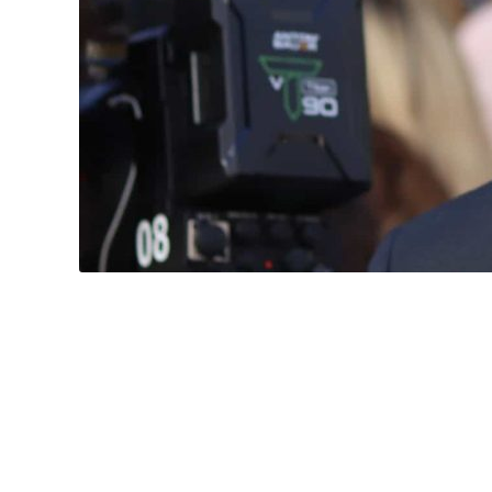
I
C
A