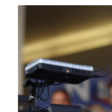
U
E
J
Á
F
O
I
M
Á
G