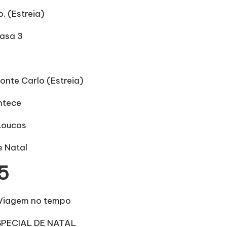
. (Estreia)
asa 3
onte Carlo (Estreia)
ntece
Loucos
 Natal
5
Viagem no tempo
PECIAL DE NATAL