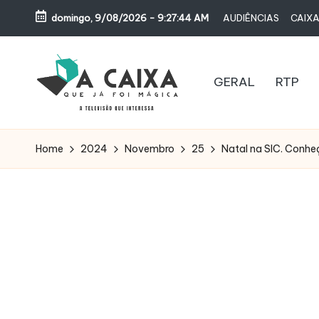
domingo, 9/08/2026
-
9:27:45 AM
AUDIÊNCIAS
CAIXA
Skip
to
content
GERAL
RTP
A
Televisão,
Audiências,
C
Home
2024
Novembro
25
Natal na SIC. Conhe
Programas,
A
Novelas,
Séries
I
e
X
Bastidores
A
Q