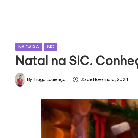
U
E
J
Posted
NA CAIXA
SIC
Á
in
Natal na SIC. Conheç
F
O
By
Tiago Lourenço
25 de Novembro, 2024
Posted
I
by
M
Á
G