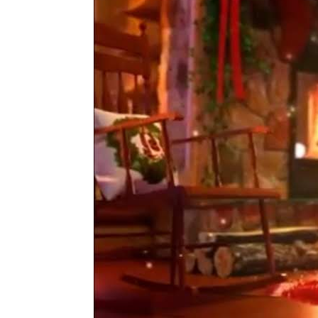
I
C
A