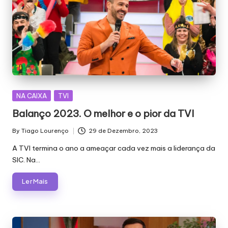
Posted
NA CAIXA
TVI
in
Balanço 2023. O melhor e o pior da TVI
By
Tiago Lourenço
29 de Dezembro, 2023
Posted
by
A TVI termina o ano a ameaçar cada vez mais a liderança da
SIC. Na…
Ler Mais