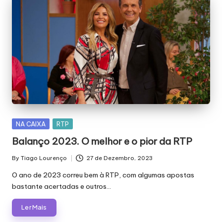
Posted
NA CAIXA
RTP
in
Balanço 2023. O melhor e o pior da RTP
By
Tiago Lourenço
27 de Dezembro, 2023
Posted
by
O ano de 2023 correu bem à RTP, com algumas apostas
bastante acertadas e outros…
Ler Mais