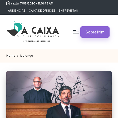
sexta, 7/08/2026
-
11:01:49 AM
Skip
AUDIÊNCIAS
CAIXA DE OPINIÕES
ENTREVISTAS
to
content
Sobre Mim
A
Televisão,
Audiências,
C
Home
balanço
Programas,
A
Novelas,
Séries
I
e
X
Bastidores
A
Q
U