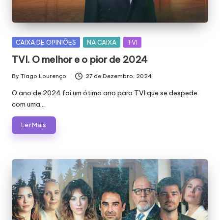
E
J
Á
Posted
CAIXA DE OPINIÕES
NA CAIXA
TVI
F
in
TVI. O melhor e o pior de 2024
O
By
Tiago Lourenço
27 de Dezembro, 2024
Posted
I
by
O ano de 2024 foi um ótimo ano para TVI que se despede
M
com uma…
Á
Ler Mais
G
I
C
A