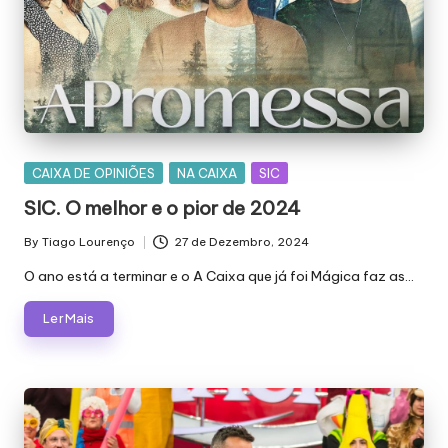
Posted
CAIXA DE OPINIÕES
NA CAIXA
SIC
in
SIC. O melhor e o pior de 2024
By
Tiago Lourenço
27 de Dezembro, 2024
Posted
by
O ano está a terminar e o A Caixa que já foi Mágica faz as…
Ler Mais