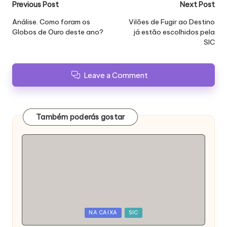
Post
Previous Post
Next Post
navigation
Análise. Como foram os
Vilões de Fugir ao Destino
Globos de Ouro deste ano?
já estão escolhidos pela
SIC
Leave a Comment
Também poderás gostar
Posted
NA CAIXA
SIC
in