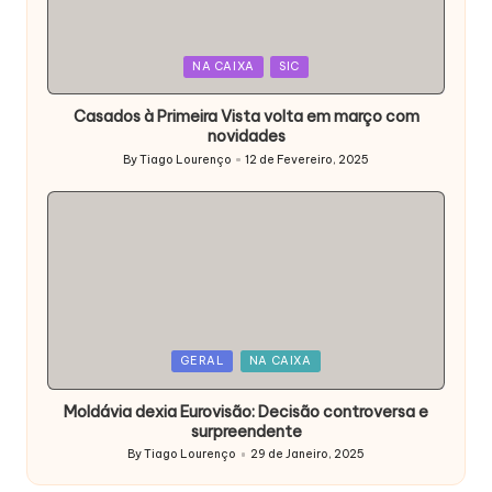
Posted
NA CAIXA
SIC
in
Casados à Primeira Vista volta em março com
novidades
By
Tiago Lourenço
12 de Fevereiro, 2025
Posted
by
Posted
GERAL
NA CAIXA
in
Moldávia dexia Eurovisão: Decisão controversa e
surpreendente
By
Tiago Lourenço
29 de Janeiro, 2025
Posted
by