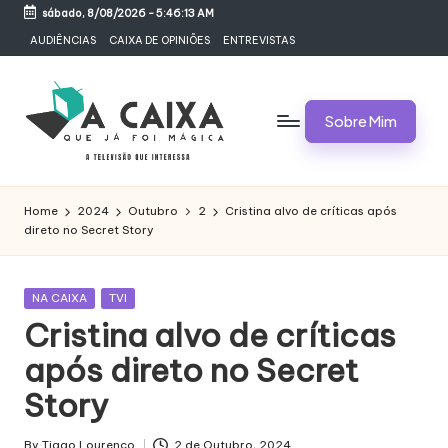
sábado, 8/08/2026
-
5:46:13 AM
Skip
AUDIÊNCIAS
CAIXA DE OPINIÕES
ENTREVISTAS
to
content
Sobre Mim
A
Televisão,
Audiências,
C
Home
2024
Outubro
2
Cristina alvo de críticas após
Programas,
direto no Secret Story
A
Novelas,
Séries
I
e
Posted
NA CAIXA
TVI
X
Bastidores
in
Cristina alvo de críticas
A
após direto no Secret
Q
Story
U
By
Tiago Lourenço
2 de Outubro, 2024