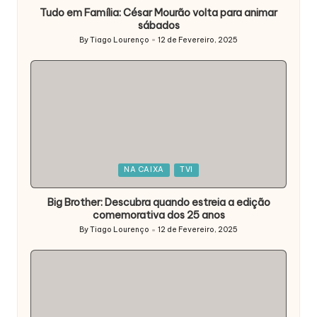
Tudo em Família: César Mourão volta para animar
sábados
By
Tiago Lourenço
12 de Fevereiro, 2025
Posted
by
Posted
NA CAIXA
TVI
in
Big Brother: Descubra quando estreia a edição
comemorativa dos 25 anos
By
Tiago Lourenço
12 de Fevereiro, 2025
Posted
by