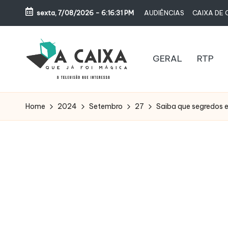
sexta, 7/08/2026
-
6:16:32 PM
AUDIÊNCIAS
CAIXA DE 
Skip
to
content
GERAL
RTP
A
Televisão,
Audiências,
C
Home
2024
Setembro
27
Saiba que segredos 
Programas,
A
Novelas,
Séries
I
e
X
Bastidores
A
Q