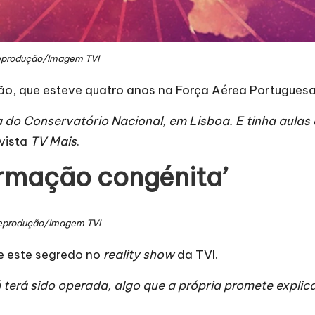
produção/Imagem TVI
ão, que esteve quatro anos na Força Aérea Portuguesa
 do Conservatório Nacional, em Lisboa. E tinha aulas 
evista
TV Mais
.
rmação congénita’
eprodução/Imagem TVI
e este segredo no
reality show
da TVI.
terá sido operada, algo que a própria promete explic