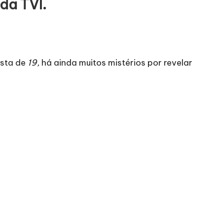
da TVI.
ista de
19,
há ainda muitos mistérios por revelar