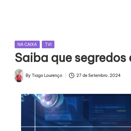
U
E
J
Posted
NA CAIXA
TVI
Á
in
Saiba que segredos 
F
O
By
Tiago Lourenço
27 de Setembro, 2024
Posted
I
by
M
Á
G