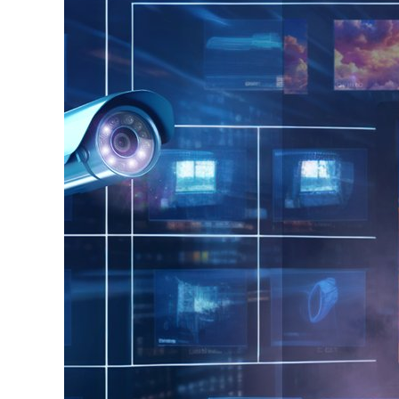
I
C
A