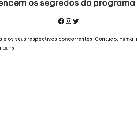
encem os segredos do programa 
Facebook
Instagram
Twitter
os e os seus respectivos concorrentes. Contudo, numa l
lguns.