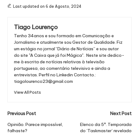
Last updated on 6 de Agosto, 2024
Tiago Lourenço
Tenho 34anos e sou formado em Comunicação e
Jornalismo e atualmente sou Gestor de Qualidade. Fiz
um estágio no jornal “Diário de Notícias” e sou autor
do site "A Caixa que já foi Mágica". Neste site dedico-
me à escrita de notícias relativas à televisão
portuguesa, ao comentário televisivo e ainda a
entrevistas.
Perfil no Linkedin
Contacto.:
tiagolourenco23@gmail.com
View All Posts
Post
Previous Post
Next Post
navigation
Opinião. Parece impossível,
Elenco da 5ª. Temporada
falhaste?
do ‘Taskmaster’ revelado