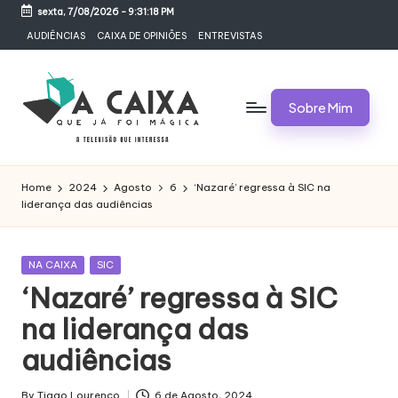
sexta, 7/08/2026
-
9:31:18 PM
Skip
AUDIÊNCIAS
CAIXA DE OPINIÕES
ENTREVISTAS
to
content
Sobre Mim
A
Televisão,
Audiências,
C
Home
2024
Agosto
6
‘Nazaré’ regressa à SIC na
Programas,
liderança das audiências
A
Novelas,
Séries
I
e
Posted
NA CAIXA
SIC
X
Bastidores
in
‘Nazaré’ regressa à SIC
A
na liderança das
Q
audiências
U
By
Tiago Lourenço
6 de Agosto, 2024