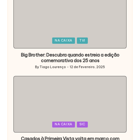
Posted
NA CAIXA
TVI
in
Big Brother: Descubra quando estreia a edição
comemorativa dos 25 anos
By
Tiago Lourenço
12 de Fevereiro, 2025
Posted
by
Posted
NA CAIXA
SIC
in
Casados à Primeira Vista volta em março com