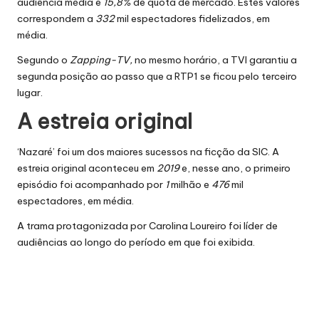
audiência média e
15,8%
de quota de mercado. Estes valores
correspondem a
332
mil espectadores fidelizados, em
média.
Segundo o
Zapping-TV,
no mesmo horário, a TVI garantiu a
segunda posição ao passo que a RTP1 se ficou pelo terceiro
lugar.
A estreia original
‘Nazaré’ foi um dos maiores sucessos na ficção da SIC. A
estreia original aconteceu em
2019
e, nesse ano, o primeiro
episódio foi acompanhado por
1
milhão e
476
mil
espectadores, em média.
A trama protagonizada por Carolina Loureiro foi líder de
audiências
ao longo do período em que foi exibida.