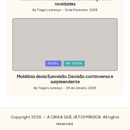
novidades
By
Tiago Lourenço
12 de Fevereiro, 2025
Posted
by
Posted
GERAL
NA CAIXA
in
Moldávia dexia Eurovisão: Decisão controversa e
surpreendente
By
Tiago Lourenço
29 de Janeiro, 2025
Posted
by
Copyright 2026 — A CAIXA QUE JÁ FOI MÁGICA. All rights
reserved.