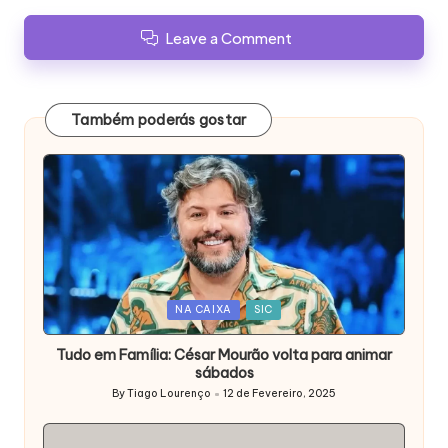
Leave a Comment
Também poderás gostar
Posted
NA CAIXA
SIC
in
Tudo em Família: César Mourão volta para animar
sábados
By
Tiago Lourenço
12 de Fevereiro, 2025
Posted
by