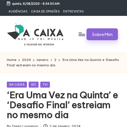
quinta, 6/08/2026
-
8:34:50 AM
Skip
AUDIÊNCIAS
CAIXA DE OPINIÕES
ENTREVISTAS
to
content
Sobre Mim
A
Televisão,
Audiências,
C
Home
2024
Janeiro
2
‘Era Uma Vez na Quinta’ e ‘Desafio
Programas,
Final’ estreiam no mesmo dia
A
Novelas,
Séries
I
e
Posted
NA CAIXA
SIC
TVI
X
Bastidores
in
‘Era Uma Vez na Quinta’ e
A
‘Desafio Final’ estreiam
Q
no mesmo dia
U
By
Tiago Lourenço
2 de Janeiro, 2024