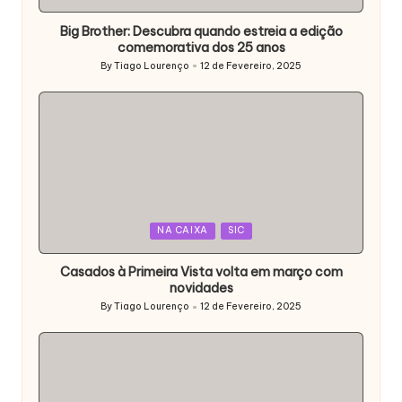
in
Big Brother: Descubra quando estreia a edição
comemorativa dos 25 anos
By
Tiago Lourenço
12 de Fevereiro, 2025
Posted
by
Posted
NA CAIXA
SIC
in
Casados à Primeira Vista volta em março com
novidades
By
Tiago Lourenço
12 de Fevereiro, 2025
Posted
by