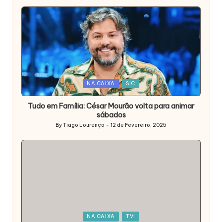
Posted
NA CAIXA
SIC
in
Tudo em Família: César Mourão volta para animar
sábados
By
Tiago Lourenço
12 de Fevereiro, 2025
Posted
by
Posted
NA CAIXA
TVI