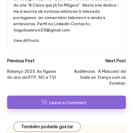
do site "A Caixa que já foi Mágica". Neste site dedico-
me à escrita de notícias relativas à televisão
portuguesa, ao comentário televisivo e ainda a
entrevistas.
Perfil no Linkedin
Contacto.:
tiagolourenco23@gmail.com
View All Posts
Post
Previous Post
Next Post
navigation
Balanço 2023. As figuras
Audiências. ‘A Máscara’ dá
do ano da RTP, SIC e TVI
baile ao ‘Dança com as
Estrelas’
Leave a Comment
Também poderás gostar