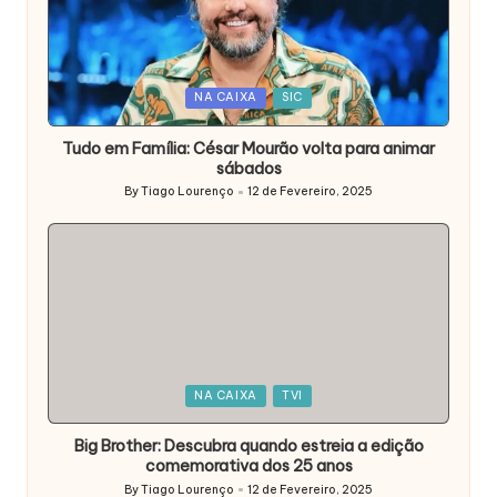
Posted
NA CAIXA
SIC
in
Tudo em Família: César Mourão volta para animar
sábados
By
Tiago Lourenço
12 de Fevereiro, 2025
Posted
by
Posted
NA CAIXA
TVI
in
Big Brother: Descubra quando estreia a edição
comemorativa dos 25 anos
By
Tiago Lourenço
12 de Fevereiro, 2025