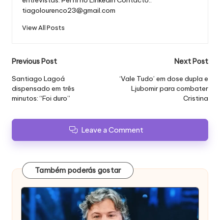
entrevistas.
Perfil no Linkedin
Contacto.:
tiagolourenco23@gmail.com
View All Posts
Post
Previous Post
Next Post
navigation
Santiago Lagoá
‘Vale Tudo’ em dose dupla e
dispensado em três
Ljubomir para combater
minutos:
“Foi duro”
Cristina
Leave a Comment
Também poderás gostar