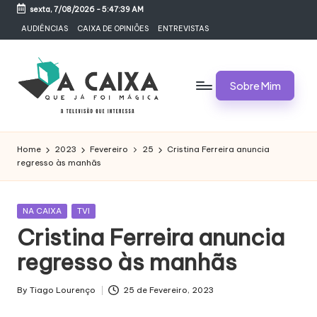
sexta, 7/08/2026
-
5:47:40 AM
Skip
AUDIÊNCIAS
CAIXA DE OPINIÕES
ENTREVISTAS
to
content
Sobre Mim
A
Televisão,
Audiências,
C
Home
2023
Fevereiro
25
Cristina Ferreira anuncia
Programas,
regresso às manhãs
A
Novelas,
Séries
I
e
Posted
NA CAIXA
TVI
X
Bastidores
in
Cristina Ferreira anuncia
A
regresso às manhãs
Q
U
By
Tiago Lourenço
25 de Fevereiro, 2023
Posted
by