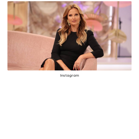
E
J
Á
F
O
I
M
Á
Instagram
G
I
C
A