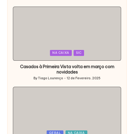
Posted
by
Posted
NA CAIXA
SIC
in
Casados à Primeira Vista volta em março com
novidades
By
Tiago Lourenço
12 de Fevereiro, 2025
Posted
by
Posted
GERAL
NA CAIXA