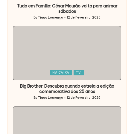
Tudo em Família: César Mourão volta para animar
sábados
By
Tiago Lourenço
12 de Fevereiro, 2025
Posted
by
Posted
NA CAIXA
TVI
in
Big Brother: Descubra quando estreia a edição
comemorativa dos 25 anos
By
Tiago Lourenço
12 de Fevereiro, 2025
Posted
by