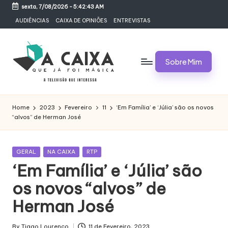
sexta, 7/08/2026
-
5:42:44 AM
Skip
AUDIÊNCIAS
CAIXA DE OPINIÕES
ENTREVISTAS
to
content
Sobre Mim
A
Televisão,
Audiências,
C
Home
2023
Fevereiro
11
‘Em Família’ e ‘Júlia’ são os novos
Programas,
“alvos” de Herman José
A
Novelas,
Séries
I
e
Posted
GERAL
NA CAIXA
RTP
X
Bastidores
in
‘Em Família’ e ‘Júlia’ são
A
os novos “alvos” de
Q
Herman José
U
By
Tiago Lourenço
11 de Fevereiro, 2023