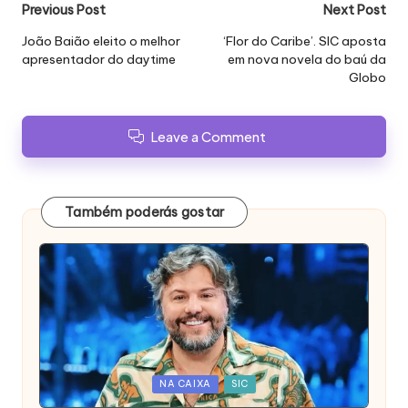
Post
Previous Post
Next Post
navigation
João Baião eleito o melhor
‘Flor do Caribe’. SIC aposta
apresentador do daytime
em nova novela do baú da
Globo
Leave a Comment
Também poderás gostar
Posted
NA CAIXA
SIC
in