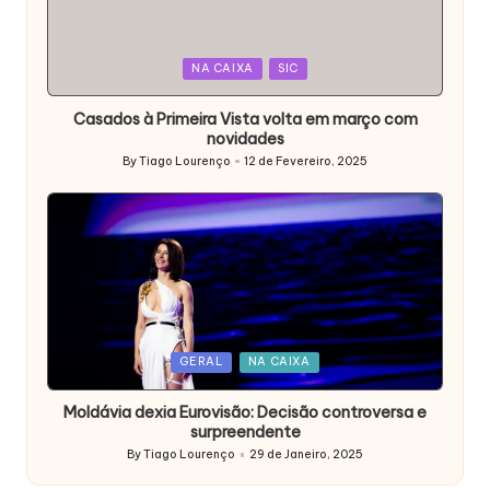
Posted
NA CAIXA
SIC
in
Casados à Primeira Vista volta em março com
novidades
By
Tiago Lourenço
12 de Fevereiro, 2025
Posted
by
Posted
GERAL
NA CAIXA
in
Moldávia dexia Eurovisão: Decisão controversa e
surpreendente
By
Tiago Lourenço
29 de Janeiro, 2025
Posted
by