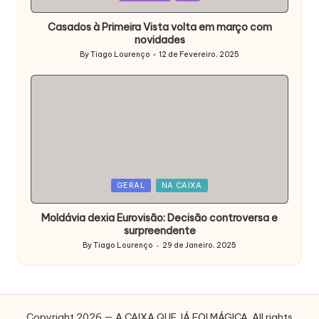
in
Casados à Primeira Vista volta em março com
novidades
By
Tiago Lourenço
12 de Fevereiro, 2025
Posted
by
Posted
GERAL
NA CAIXA
in
Moldávia dexia Eurovisão: Decisão controversa e
surpreendente
By
Tiago Lourenço
29 de Janeiro, 2025
Posted
by
Copyright 2026 — A CAIXA QUE JÁ FOI MÁGICA. All rights