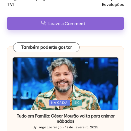
TVI
Revelações
Leave a Comment
Também poderás gostar
Posted
NA CAIXA
SIC
in
Tudo em Família: César Mourão volta para animar
sábados
By
Tiago Lourenço
12 de Fevereiro, 2025
Posted