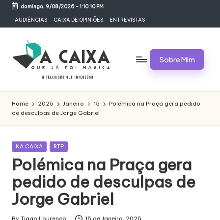
domingo, 9/08/2026
-
1:10:11 PM
Skip
AUDIÊNCIAS
CAIXA DE OPINIÕES
ENTREVISTAS
to
content
Sobre Mim
A
Televisão,
Audiências,
C
Home
2025
Janeiro
15
Polémica na Praça gera pedido
Programas,
de desculpas de Jorge Gabriel
A
Novelas,
Séries
I
e
Posted
NA CAIXA
RTP
X
Bastidores
in
Polémica na Praça gera
A
pedido de desculpas de
Q
Jorge Gabriel
U
By
Tiago Lourenço
15 de Janeiro, 2025