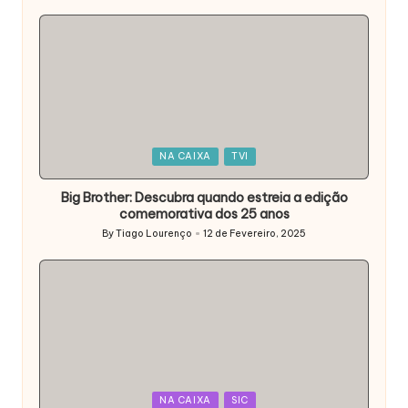
by
Posted
NA CAIXA
TVI
in
Big Brother: Descubra quando estreia a edição
comemorativa dos 25 anos
By
Tiago Lourenço
12 de Fevereiro, 2025
Posted
by
Posted
NA CAIXA
SIC