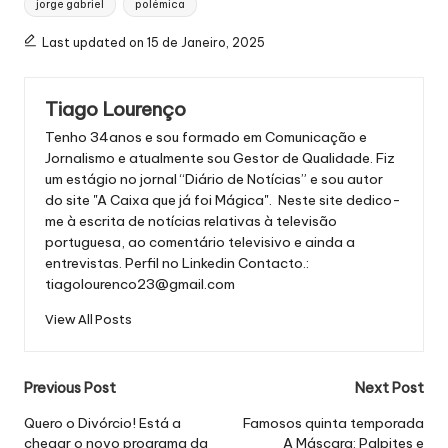
jorge gabriel
polémica
Last updated on 15 de Janeiro, 2025
Tiago Lourenço
Tenho 34anos e sou formado em Comunicação e
Jornalismo e atualmente sou Gestor de Qualidade. Fiz
um estágio no jornal “Diário de Notícias” e sou autor
do site "A Caixa que já foi Mágica". Neste site dedico-
me à escrita de notícias relativas à televisão
portuguesa, ao comentário televisivo e ainda a
entrevistas.
Perfil no Linkedin
Contacto.:
tiagolourenco23@gmail.com
View All Posts
Post
Previous Post
Next Post
navigation
Quero o Divórcio! Está a
Famosos quinta temporada
chegar o novo programa da
A Máscara: Palpites e