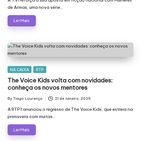
A TVI reforça a sua aposta em ficção nacional com Mulheres
de Armas, uma nova série…
Ler Mais
Posted
NA CAIXA
RTP
in
The Voice Kids volta com novidades:
conheça os novos mentores
By
Tiago Lourenço
21 de Janeiro, 2025
Posted
by
A RTP1 anunciou o regresso de The Voice Kids, que estreia na
primavera com muitas…
Ler Mais