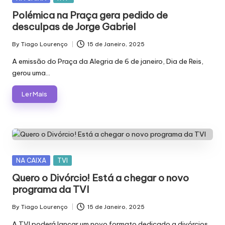
in
Polémica na Praça gera pedido de
desculpas de Jorge Gabriel
By
Tiago Lourenço
15 de Janeiro, 2025
Posted
by
A emissão do Praça da Alegria de 6 de janeiro, Dia de Reis,
gerou uma…
Ler Mais
Posted
NA CAIXA
TVI
in
Quero o Divórcio! Está a chegar o novo
programa da TVI
By
Tiago Lourenço
15 de Janeiro, 2025
Posted
by
A TVI poderá lançar um novo formato dedicado a divórcios.