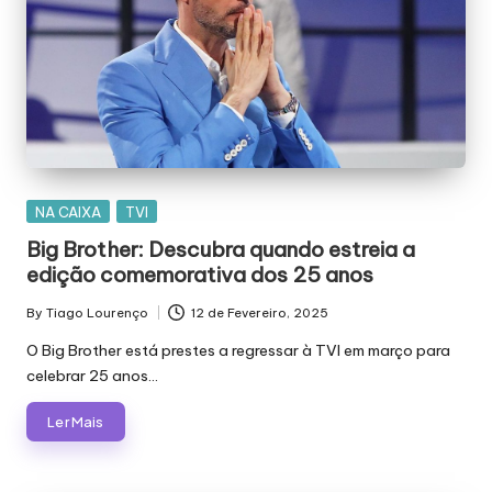
Posted
NA CAIXA
TVI
in
Big Brother: Descubra quando estreia a
edição comemorativa dos 25 anos
By
Tiago Lourenço
12 de Fevereiro, 2025
Posted
by
O Big Brother está prestes a regressar à TVI em março para
celebrar 25 anos…
Ler Mais