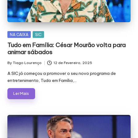
E
J
Á
F
Posted
NA CAIXA
SIC
in
O
Tudo em Família: César Mourão volta para
animar sábados
I
By
Tiago Lourenço
12 de Fevereiro, 2025
M
Posted
by
A SIC já começou a promover o seu novo programa de
Á
entretenimento, Tudo em Família,…
G
Ler Mais
I
C
A