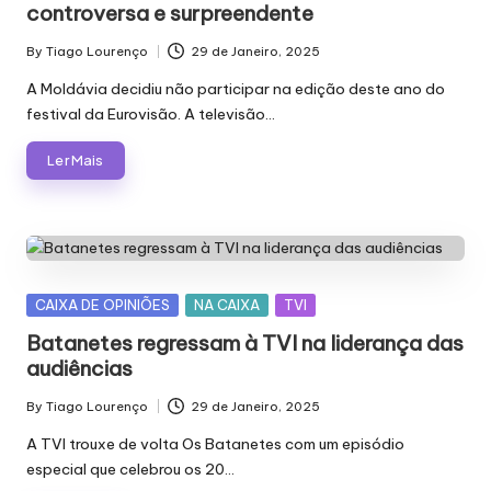
controversa e surpreendente
By
Tiago Lourenço
29 de Janeiro, 2025
Posted
by
A Moldávia decidiu não participar na edição deste ano do
festival da Eurovisão. A televisão…
Ler Mais
Posted
CAIXA DE OPINIÕES
NA CAIXA
TVI
in
Batanetes regressam à TVI na liderança das
audiências
By
Tiago Lourenço
29 de Janeiro, 2025
Posted
by
A TVI trouxe de volta Os Batanetes com um episódio
especial que celebrou os 20…