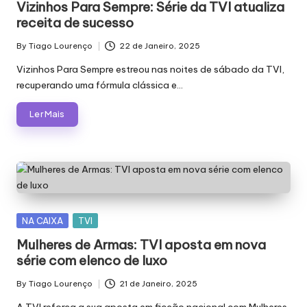
Vizinhos Para Sempre: Série da TVI atualiza
receita de sucesso
By
Tiago Lourenço
22 de Janeiro, 2025
Posted
by
Vizinhos Para Sempre estreou nas noites de sábado da TVI,
recuperando uma fórmula clássica e…
Ler Mais
Posted
NA CAIXA
TVI
in
Mulheres de Armas: TVI aposta em nova
série com elenco de luxo
By
Tiago Lourenço
21 de Janeiro, 2025
Posted
by