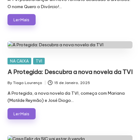
O nome Quero o Divórcio!…
Ler Mais
Posted
NA CAIXA
TVI
in
A Protegida: Descubra a nova novela da TVI
By
Tiago Lourenço
15 de Janeiro, 2025
Posted
by
A Protegida, a nova novela da TVI, começa com Mariana
(Matilde Reymão) e José Diogo…
Ler Mais