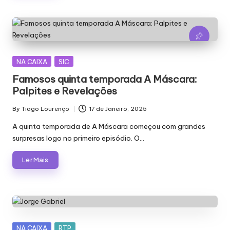
Posted
NA CAIXA
SIC
in
Famosos quinta temporada A Máscara:
Palpites e Revelações
By
Tiago Lourenço
17 de Janeiro, 2025
Posted
by
A quinta temporada de A Máscara começou com grandes
surpresas logo no primeiro episódio. O…
Ler Mais
Posted
NA CAIXA
RTP