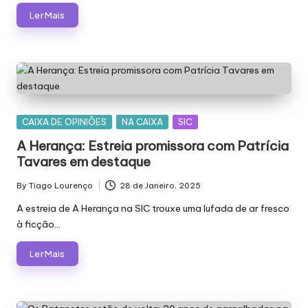
Ler Mais
Posted
CAIXA DE OPINIÕES
NA CAIXA
SIC
in
A Herança: Estreia promissora com Patrícia
Tavares em destaque
By
Tiago Lourenço
28 de Janeiro, 2025
Posted
by
A estreia de A Herança na SIC trouxe uma lufada de ar fresco
à ficção…
Ler Mais