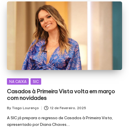
Posted
NA CAIXA
SIC
in
Casados à Primeira Vista volta em março
com novidades
By
Tiago Lourenço
12 de Fevereiro, 2025
Posted
by
A SIC já prepara o regresso de Casados à Primeira Vista,
apresentado por Diana Chaves.…