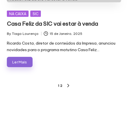
Posted
NA CAIXA
SIC
in
Casa Feliz da SIC vai estar à venda
By
Tiago Lourenço
15 de Janeiro, 2025
Posted
by
Ricardo Costa, diretor de conteúdos da Impresa, anunciou
novidades para o programa matutino Casa Feliz…
Ler Mais
Paginação
1
2
NEXT
dos
PAGE
conteúdos