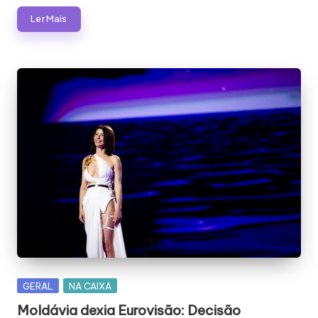
Ler Mais
Posted
GERAL
NA CAIXA
in
Moldávia dexia Eurovisão: Decisão