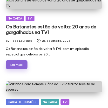
Posted
NA CAIXA
TVI
in
Os Batanetes estão de volta: 20 anos de
gargalhadas na TVI
By
Tiago Lourenço
28 de Janeiro, 2025
Posted
by
Os Batanetes estão de volta à TVI, com um episódio
especial que celebra os 20…
Ler Mais
Posted
CAIXA DE OPINIÕES
NA CAIXA
TVI
in