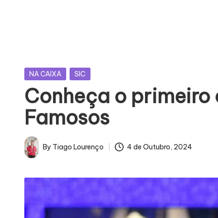
U
E
J
Posted
NA CAIXA
SIC
Á
in
Conheça o primeiro c
F
Famosos
O
I
By
Tiago Lourenço
4 de Outubro, 2024
Posted
M
by
Á
G