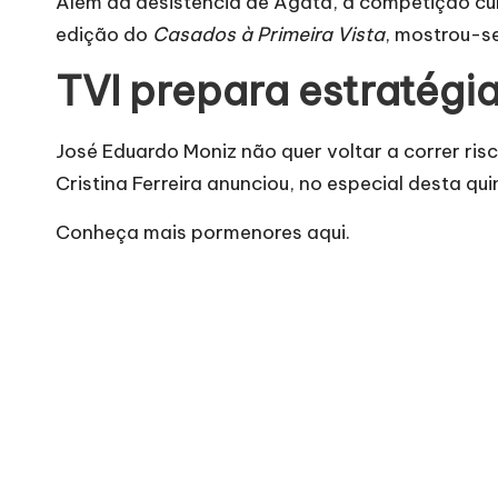
Além da desistência de Ágata
, a competição cul
edição do
Casados à Primeira Vista
, mostrou-s
TVI prepara estratégia
José Eduardo Moniz não quer voltar a correr ris
Cristina Ferreira anunciou, no especial desta qu
Conheça mais pormenores
aqui.