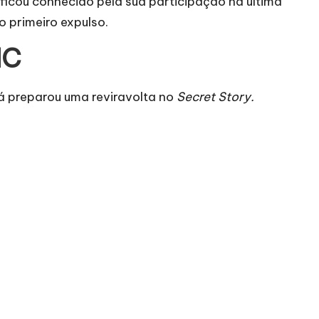
ue ficou conhecido pela sua participação na última
 primeiro expulso.
IC
 já preparou uma reviravolta no
Secret Story.