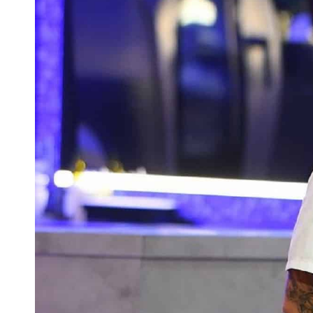
I
C
A