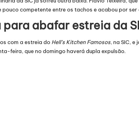
inária da SIC já sofreu outra baixa. Flávio Teixeira, q
e pouco competente entre os tachos e acabou por ser o
 para abafar estreia da S
cos com a estreia do
Hell’s Kitchen Famosos
, na SIC, e
inta-feira, que no domingo haverá dupla expulsão.