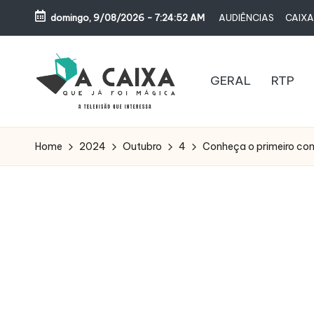
domingo, 9/08/2026
-
7:24:53 AM
AUDIÊNCIAS
CAIXA
Skip
to
content
GERAL
RTP
A
Televisão,
Audiências,
C
Home
2024
Outubro
4
Conheça o primeiro con
Programas,
A
Novelas,
Séries
I
e
X
Bastidores
A
Q