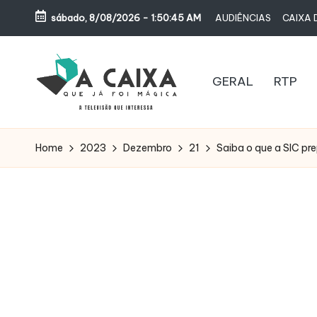
sábado, 8/08/2026
-
1:50:47 AM
AUDIÊNCIAS
CAIXA D
Skip
to
content
GERAL
RTP
A
Televisão,
Audiências,
C
Home
2023
Dezembro
21
Saiba o que a SIC pre
Programas,
A
Novelas,
Séries
I
e
X
Bastidores
A
Q