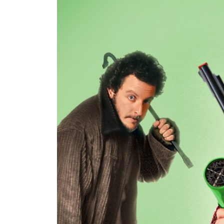
I
C
A