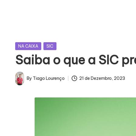
U
E
J
Posted
NA CAIXA
SIC
Á
in
Saiba o que a SIC pr
F
O
By
Tiago Lourenço
21 de Dezembro, 2023
Posted
I
by
M
Á
G