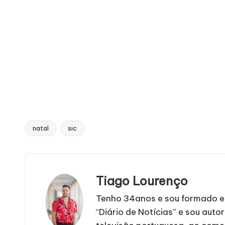
natal
sic
Tags:
Tiago Lourenço
Tenho 34anos e sou formado em
“Diário de Notícias” e sou autor