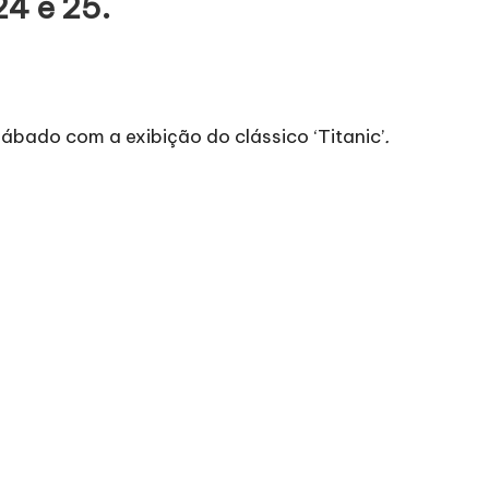
4 e 25.
ábado com a exibição do clássico ‘Titanic’
.