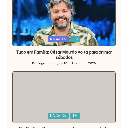
Posted
NA CAIXA
SIC
in
Tudo em Família: César Mourão volta para animar
sábados
By
Tiago Lourenço
12 de Fevereiro, 2025
Posted
by
Posted
NA CAIXA
TVI
in