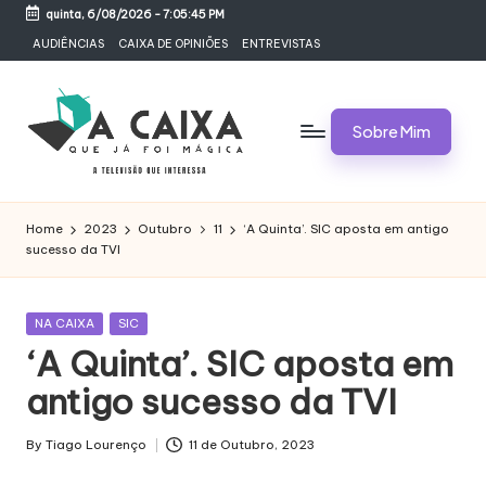
quinta, 6/08/2026
-
7:05:46 PM
Skip
AUDIÊNCIAS
CAIXA DE OPINIÕES
ENTREVISTAS
to
content
Sobre Mim
A
Televisão,
Audiências,
C
Home
2023
Outubro
11
‘A Quinta’. SIC aposta em antigo
Programas,
sucesso da TVI
A
Novelas,
Séries
I
e
Posted
NA CAIXA
SIC
X
Bastidores
in
‘A Quinta’. SIC aposta em
A
antigo sucesso da TVI
Q
U
By
Tiago Lourenço
11 de Outubro, 2023
Posted
by