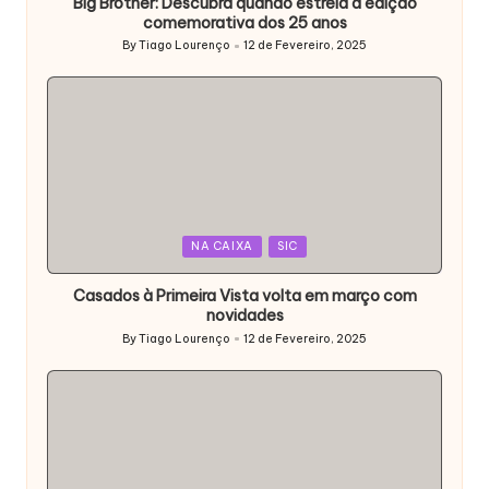
Big Brother: Descubra quando estreia a edição
comemorativa dos 25 anos
By
Tiago Lourenço
12 de Fevereiro, 2025
Posted
by
Posted
NA CAIXA
SIC
in
Casados à Primeira Vista volta em março com
novidades
By
Tiago Lourenço
12 de Fevereiro, 2025
Posted
by