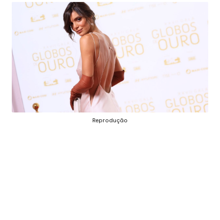
E
J
Á
F
O
I
M
Á
Reprodução
G
I
C
A