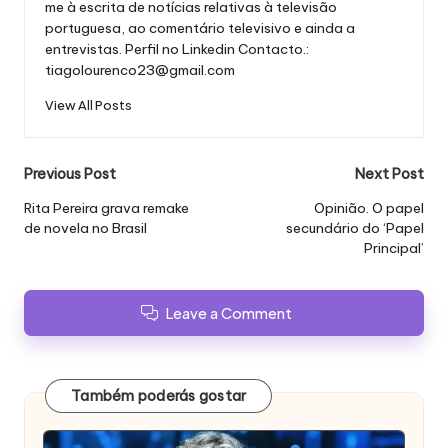
me à escrita de notícias relativas à televisão
portuguesa, ao comentário televisivo e ainda a
entrevistas.
Perfil no Linkedin
Contacto.:
tiagolourenco23@gmail.com
View All Posts
Post
Previous Post
Next Post
navigation
Rita Pereira grava remake
Opinião. O papel
de novela no Brasil
secundário do ‘Papel
Principal’
Leave a Comment
Também poderás gostar