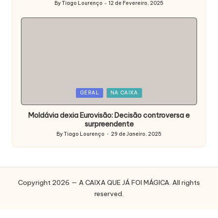
By
Tiago Lourenço
12 de Fevereiro, 2025
Posted
by
Posted
GERAL
NA CAIXA
in
Moldávia dexia Eurovisão: Decisão controversa e
surpreendente
By
Tiago Lourenço
29 de Janeiro, 2025
Posted
by
Copyright 2026 — A CAIXA QUE JÁ FOI MÁGICA. All rights
reserved.