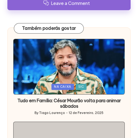
Leave a Comment
Também poderás gostar
Posted
NA CAIXA
SIC
in
Tudo em Família: César Mourão volta para animar
sábados
By
Tiago Lourenço
12 de Fevereiro, 2025
Posted
by