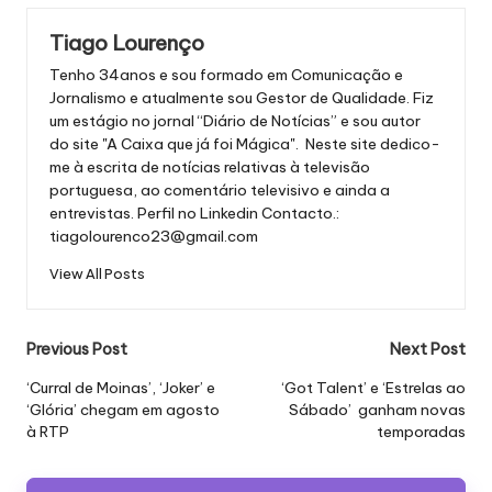
Tiago Lourenço
Tenho 34anos e sou formado em Comunicação e
Jornalismo e atualmente sou Gestor de Qualidade. Fiz
um estágio no jornal “Diário de Notícias” e sou autor
do site "A Caixa que já foi Mágica". Neste site dedico-
me à escrita de notícias relativas à televisão
portuguesa, ao comentário televisivo e ainda a
entrevistas.
Perfil no Linkedin
Contacto.:
tiagolourenco23@gmail.com
View All Posts
Post
Previous Post
Next Post
navigation
‘Curral de Moinas’, ‘Joker’ e
‘Got Talent’ e ‘Estrelas ao
‘Glória’ chegam em agosto
Sábado’ ganham novas
à RTP
temporadas