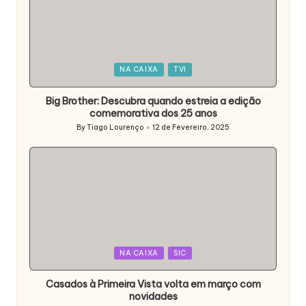
Posted
NA CAIXA
TVI
in
Big Brother: Descubra quando estreia a edição
comemorativa dos 25 anos
By
Tiago Lourenço
12 de Fevereiro, 2025
Posted
by
Posted
NA CAIXA
SIC
in
Casados à Primeira Vista volta em março com
novidades