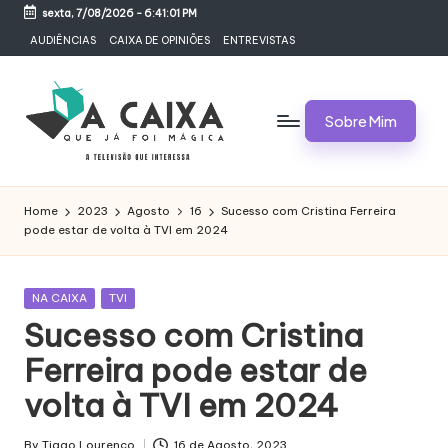
sexta, 7/08/2026
-
6:41:01 PM
Skip
AUDIÊNCIAS
CAIXA DE OPINIÕES
ENTREVISTAS
to
content
Sobre Mim
A
Televisão,
Audiências,
C
Home
2023
Agosto
16
Sucesso com Cristina Ferreira
Programas,
pode estar de volta à TVI em 2024
A
Novelas,
Séries
I
e
Posted
NA CAIXA
TVI
X
Bastidores
in
Sucesso com Cristina
A
Ferreira pode estar de
Q
volta à TVI em 2024
U
By
Tiago Lourenço
16 de Agosto, 2023