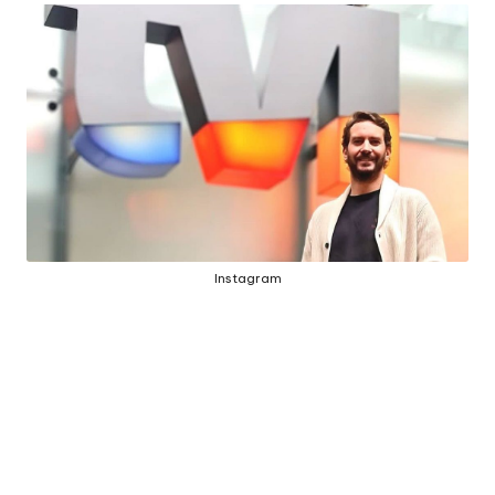
E
J
Á
F
O
I
M
Á
Instagram
G
I
C
A