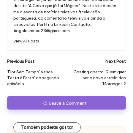
do site "A Caixa que já foi Mágica". Neste site dedico-
me à escrita de notícias relativas à televisão
portuguesa, ao comentário televisivo e ainda a
entrevistas.
Perfil no Linkedin
Contacto.:
tiagolourenco23@gmail.com
View All Posts
Post
Previous Post
Next Post
navigation
‘Flor Sem Tempo’ vence
Casting aberto. Quem quer
‘Festa é Festa’ ao segundo
ser a nova estrela dos
episódio
‘Morangos’?
Leave a Comment
Também poderás gostar