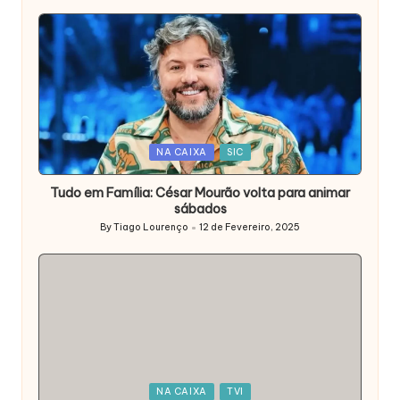
Posted
NA CAIXA
SIC
in
Tudo em Família: César Mourão volta para animar
sábados
By
Tiago Lourenço
12 de Fevereiro, 2025
Posted
by
Posted
NA CAIXA
TVI