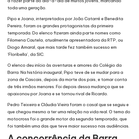
a fazer parte do dia-a-dia de muitos jovens, marcando
toda uma geração.
Pipo e Joana, interpretados por João Catarré e Benedita
Pereira, foram os grandes protagonistas da primeira
temporada. Do elenco fizeram ainda parte nomes como
Filomena Cautela, atualmente apresentadora da RTP, ou
Diogo Amaral, que mais tarde fez também sucesso em
‘Floribella’, da SIC.
O elenco deu início às aventuras e amores do Colégio da
Barra. Na história inaugural, Pipo teve de se mudar para a
zona de Cascais, depois da morte dos pais, e tomar conta
de três irmãos menores. Foi depois dessa mudança que se
apaixonou por Joana e se tornou rival de Ricardo.
Pedro Teixeira e Cláudia Vieira foram o casal que se seguiu e
que chegou mesmo a ter uma relação na vida real. O tema do
motocross foi o grande motor da segunda temporada, que
foi também uma das que teve maior sucesso nas audiências.
A concorrência da Barra