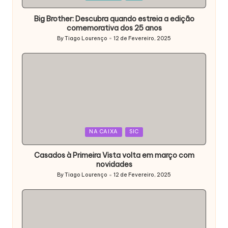
in
Big Brother: Descubra quando estreia a edição
comemorativa dos 25 anos
By
Tiago Lourenço
12 de Fevereiro, 2025
Posted
by
Posted
NA CAIXA
SIC
in
Casados à Primeira Vista volta em março com
novidades
By
Tiago Lourenço
12 de Fevereiro, 2025
Posted
by