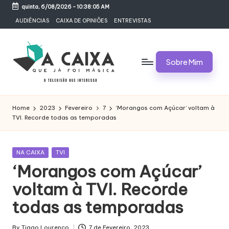
quinta, 6/08/2026
-
10:38:06 AM
Skip
AUDIÊNCIAS
CAIXA DE OPINIÕES
ENTREVISTAS
to
content
Sobre Mim
A
Televisão,
Audiências,
C
Home
2023
Fevereiro
7
‘Morangos com Açúcar’ voltam à
Programas,
TVI. Recorde todas as temporadas
A
Novelas,
Séries
I
e
Posted
NA CAIXA
TVI
X
Bastidores
in
‘Morangos com Açúcar’
A
voltam à TVI. Recorde
Q
todas as temporadas
U
By
Tiago Lourenço
7 de Fevereiro, 2023