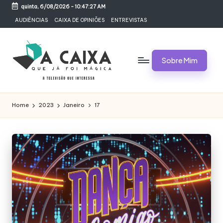
quinta, 6/08/2026
-
10:47:27 AM
Skip
AUDIÊNCIAS
CAIXA DE OPINIÕES
ENTREVISTAS
to
content
Sobre Mim
A
Televisão,
Audiências,
C
Home
2023
Janeiro
17
Programas,
A
Novelas,
Séries
I
e
X
Bastidores
A
Q
U