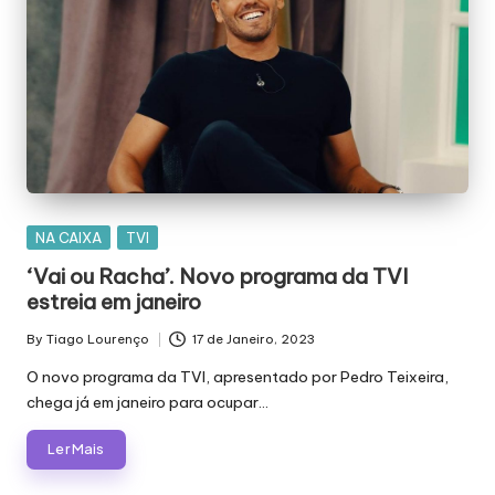
Posted
NA CAIXA
TVI
in
‘Vai ou Racha’. Novo programa da TVI
estreia em janeiro
By
Tiago Lourenço
17 de Janeiro, 2023
Posted
by
O novo programa da TVI, apresentado por Pedro Teixeira,
chega já em janeiro para ocupar…
Ler Mais