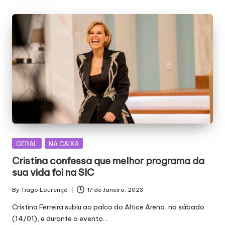
Posted
GERAL
NA CAIXA
in
Cristina confessa que melhor programa da
sua vida foi na SIC
By
Tiago Lourenço
17 de Janeiro, 2023
Posted
by
Cristina Ferreira subiu ao palco do Altice Arena, no sábado
(14/01), e durante o evento…