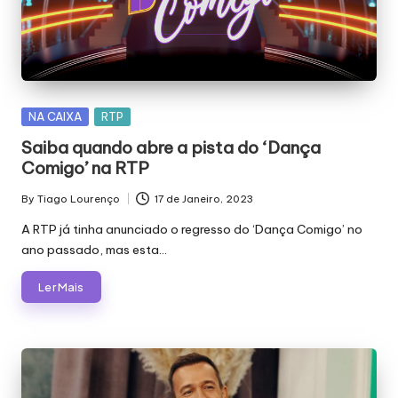
E
J
Á
F
Posted
NA CAIXA
RTP
O
in
Saiba quando abre a pista do ‘Dança
I
Comigo’ na RTP
M
By
Tiago Lourenço
17 de Janeiro, 2023
Posted
Á
by
A RTP já tinha anunciado o regresso do ‘Dança Comigo’ no
G
ano passado, mas esta…
I
Ler Mais
C
A