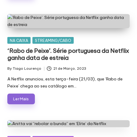
Posted
NA CAIXA
STREAMING/CABO
in
‘Rabo de Peixe’. Série portuguesa da Netflix
ganha data de estreia
By
Tiago Lourenço
21 de Março, 2023
Posted
by
A Netflix anunciou, esta terça-feira (21/03), que ‘Rabo de
Peixe’ chega ao seu catálogo em…
Ler Mais