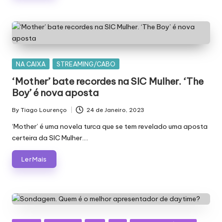
Posted
NA CAIXA
STREAMING/CABO
in
‘Mother’ bate recordes na SIC Mulher. ‘The
Boy’ é nova aposta
By
Tiago Lourenço
24 de Janeiro, 2023
Posted
by
‘Mother’ é uma novela turca que se tem revelado uma aposta
certeira da SIC Mulher.…
Ler Mais