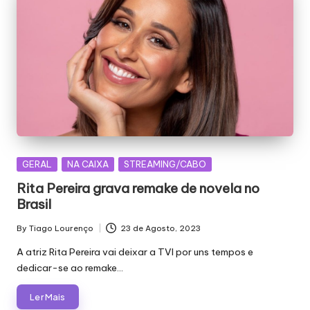
Posted
GERAL
NA CAIXA
STREAMING/CABO
in
Rita Pereira grava remake de novela no
Brasil
By
Tiago Lourenço
23 de Agosto, 2023
Posted
by
A atriz Rita Pereira vai deixar a TVI por uns tempos e
dedicar-se ao remake…
Ler Mais