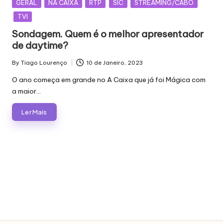
Posted
GERAL
NA CAIXA
RTP
SIC
STREAMING/CABO
in
TVI
Sondagem. Quem é o melhor apresentador
de daytime?
By
Tiago Lourenço
10 de Janeiro, 2023
Posted
by
O ano começa em grande no A Caixa que já foi Mágica com
a maior…
Ler Mais