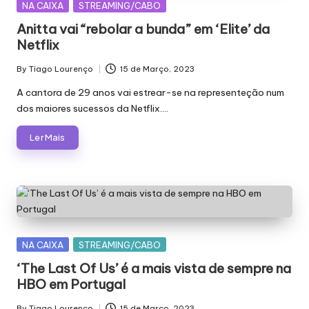
Posted
NA CAIXA
STREAMING/CABO
in
Anitta vai “rebolar a bunda” em ‘Elite’ da
Netflix
By
Tiago Lourenço
15 de Março, 2023
Posted
by
A cantora de 29 anos vai estrear-se na representeção num
dos maiores sucessos da Netflix.…
Ler Mais
Posted
NA CAIXA
STREAMING/CABO
in
‘The Last Of Us’ é a mais vista de sempre na
HBO em Portugal
By
Tiago Lourenço
15 de Março, 2023