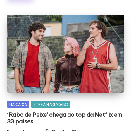
Posted
NA CAIXA
STREAMING/CABO
in
‘Rabo de Peixe’ chega ao top da Netflix em
33 países