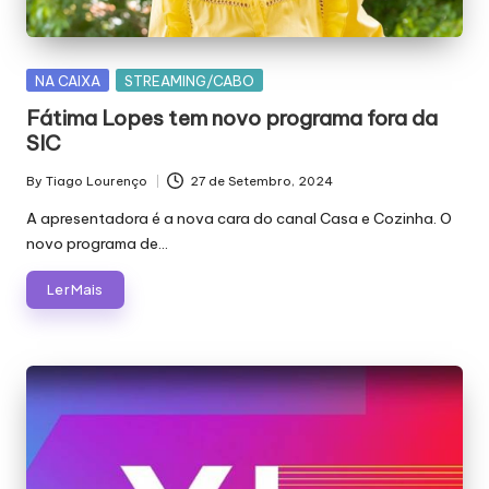
E
J
Á
Posted
NA CAIXA
STREAMING/CABO
in
F
Fátima Lopes tem novo programa fora da
SIC
O
By
Tiago Lourenço
27 de Setembro, 2024
I
Posted
by
A apresentadora é a nova cara do canal Casa e Cozinha. O
M
novo programa de…
Á
Ler Mais
G
I
C
A