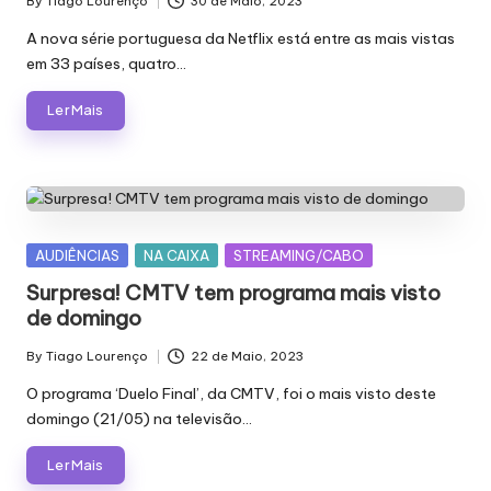
By
Tiago Lourenço
30 de Maio, 2023
Posted
by
A nova série portuguesa da Netflix está entre as mais vistas
em 33 países, quatro…
Ler Mais
Posted
AUDIÊNCIAS
NA CAIXA
STREAMING/CABO
in
Surpresa! CMTV tem programa mais visto
de domingo
By
Tiago Lourenço
22 de Maio, 2023
Posted
by
O programa ‘Duelo Final’, da CMTV, foi o mais visto deste
domingo (21/05) na televisão…
Ler Mais