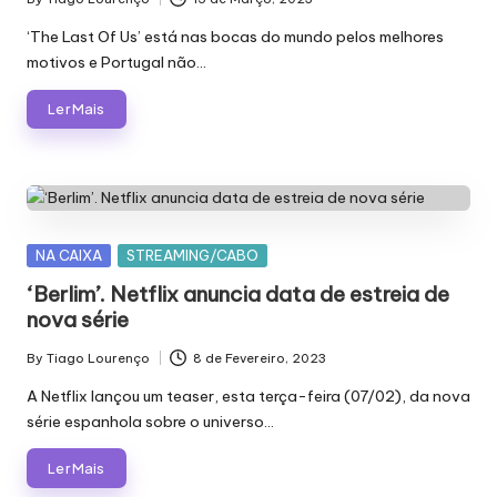
Posted
by
‘The Last Of Us’ está nas bocas do mundo pelos melhores
motivos e Portugal não…
Ler Mais
Posted
NA CAIXA
STREAMING/CABO
in
‘Berlim’. Netflix anuncia data de estreia de
nova série
By
Tiago Lourenço
8 de Fevereiro, 2023
Posted
by
A Netflix lançou um teaser, esta terça-feira (07/02), da nova
série espanhola sobre o universo…
Ler Mais