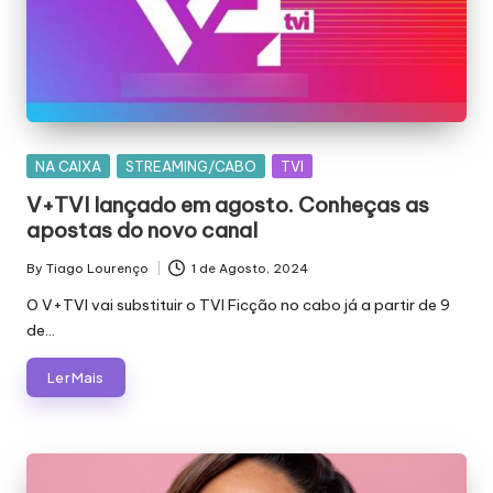
Posted
NA CAIXA
STREAMING/CABO
TVI
in
V+TVI lançado em agosto. Conheças as
apostas do novo canal
By
Tiago Lourenço
1 de Agosto, 2024
Posted
by
O V+TVI vai substituir o TVI Ficção no cabo já a partir de 9
de…
Ler Mais