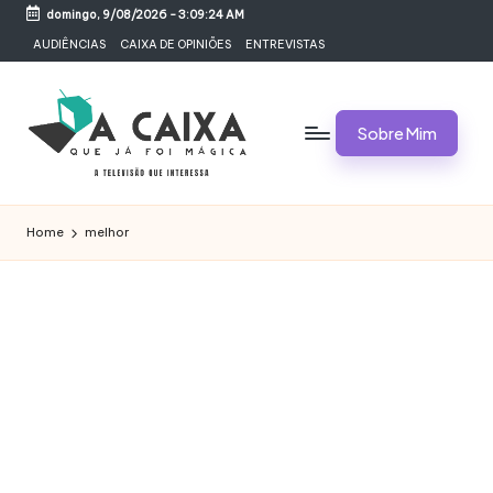
domingo, 9/08/2026
-
3:09:24 AM
Skip
AUDIÊNCIAS
CAIXA DE OPINIÕES
ENTREVISTAS
to
content
Sobre Mim
A
Televisão,
Audiências,
C
Home
melhor
Programas,
A
Novelas,
Séries
I
e
X
Bastidores
A
Q
U