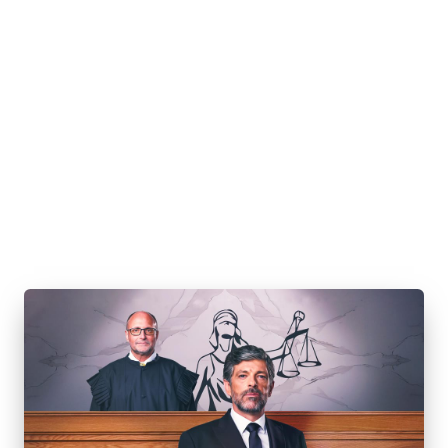
E
J
Á
F
O
I
M
Á
G
I
C
A