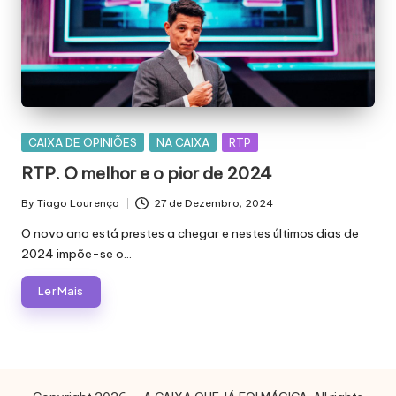
Posted
CAIXA DE OPINIÕES
NA CAIXA
RTP
in
RTP. O melhor e o pior de 2024
By
Tiago Lourenço
27 de Dezembro, 2024
Posted
by
O novo ano está prestes a chegar e nestes últimos dias de
2024 impõe-se o…
Ler Mais