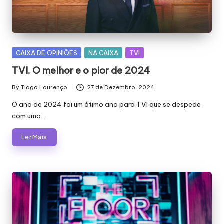
Posted
CAIXA DE OPINIÕES
NA CAIXA
TVI
in
TVI. O melhor e o pior de 2024
By
Tiago Lourenço
27 de Dezembro, 2024
Posted
by
O ano de 2024 foi um ótimo ano para TVI que se despede
com uma…
Ler Mais