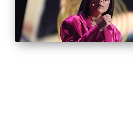
U
E
J
Á
F
O
I
M
Á
G