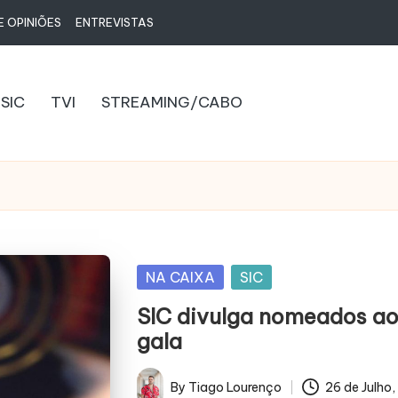
E OPINIÕES
ENTREVISTAS
SIC
TVI
STREAMING/CABO
Posted
NA CAIXA
SIC
in
SIC divulga nomeados ao
gala
By
Tiago Lourenço
26 de Julho
Posted