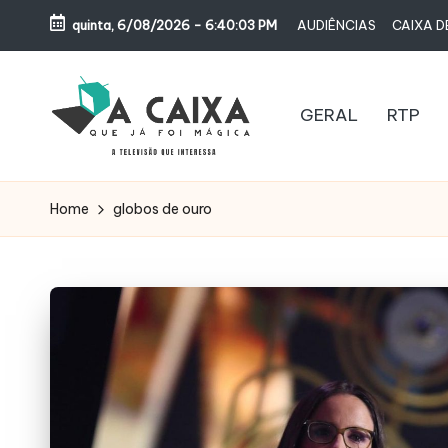
quinta, 6/08/2026
-
6:40:03 PM
AUDIÊNCIAS
CAIXA D
Skip
to
content
GERAL
RTP
A
Televisão,
Audiências,
C
Home
globos de ouro
Programas,
A
Novelas,
Séries
I
e
X
Bastidores
A
Q