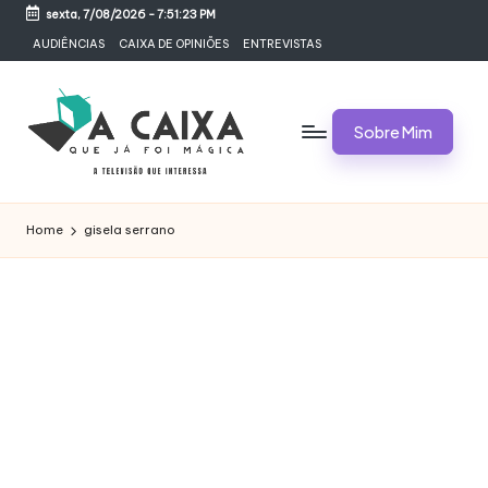
sexta, 7/08/2026
-
7:51:23 PM
Skip
AUDIÊNCIAS
CAIXA DE OPINIÕES
ENTREVISTAS
to
content
Sobre Mim
A
Televisão,
Audiências,
C
Home
gisela serrano
Programas,
A
Novelas,
Séries
I
e
X
Bastidores
A
Q
U