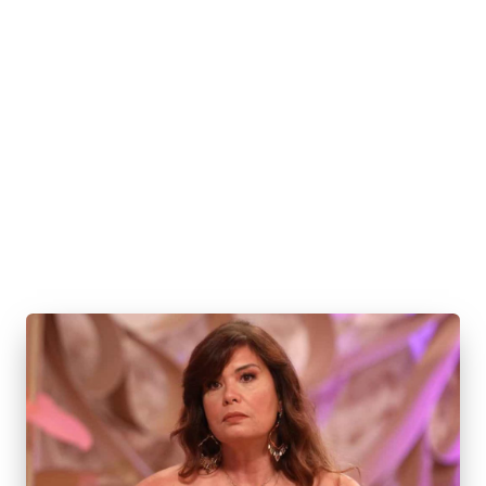
E
J
Á
F
O
I
M
Á
G
I
C
A