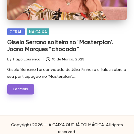
Posted
GERAL
NA CAIXA
in
Gisela Serrano solteira no ‘Masterplan’.
Joana Marques “chocada”
By
Tiago Lourenço
18 de Março, 2023
Posted
by
Gisela Serrano foi convidada de Júlia Pinheiro e falou sobre a
sua participação no ‘Masterplan’.…
Ler Mais
Copyright 2026 — A CAIXA QUE JÁ FOI MÁGICA. All rights
reserved.