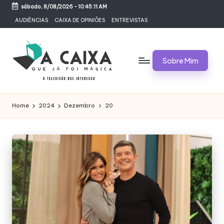
sábado, 8/08/2026
-
10:45:11 AM
Skip
AUDIÊNCIAS
CAIXA DE OPINIÕES
ENTREVISTAS
to
content
Sobre Mim
A
Televisão,
Audiências,
C
Home
2024
Dezembro
20
Programas,
A
Novelas,
Séries
I
e
X
Bastidores
A
Q
U