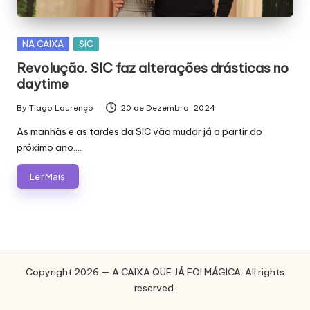
E
J
Posted
NA CAIXA
SIC
Á
in
Revolução. SIC faz alterações drásticas no
F
daytime
O
By
Tiago Lourenço
20 de Dezembro, 2024
Posted
I
by
As manhãs e as tardes da SIC vão mudar já a partir do
M
próximo ano.…
Á
Ler Mais
G
I
C
A
Copyright 2026 — A CAIXA QUE JÁ FOI MÁGICA. All rights
reserved.