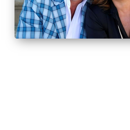
U
E
J
Á
F
O
I
M
Á
G