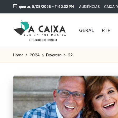
quarta, 5/08/2026
-
11:40:32 PM
AUDIÊNCIAS
CAIXA D
Skip
to
content
GERAL
RTP
A
Televisão,
Audiências,
C
Home
2024
Fevereiro
22
Programas,
A
Novelas,
Séries
I
e
X
Bastidores
A
Q