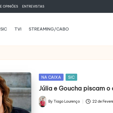
E OPINIÕES
ENTREVISTAS
SIC
TVI
STREAMING/CABO
Posted
NA CAIXA
SIC
in
Júlia e Goucha piscam o 
By
Tiago Lourenço
22 de Fever
Posted
by