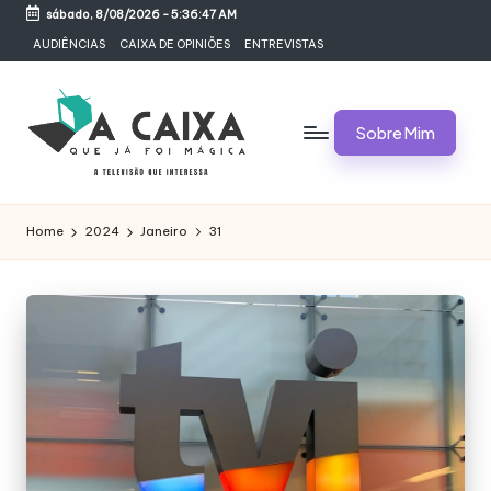
sábado, 8/08/2026
-
5:36:47 AM
Skip
AUDIÊNCIAS
CAIXA DE OPINIÕES
ENTREVISTAS
to
content
Sobre Mim
A
Televisão,
Audiências,
C
Home
2024
Janeiro
31
Programas,
A
Novelas,
Séries
I
e
X
Bastidores
A
Q
U