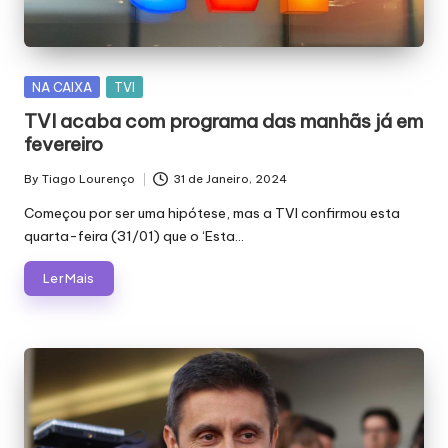
E
J
Á
Posted
NA CAIXA
TVI
F
in
TVI acaba com programa das manhãs já em
O
fevereiro
I
By
Tiago Lourenço
31 de Janeiro, 2024
Posted
M
by
Começou por ser uma hipótese, mas a TVI confirmou esta
quarta-feira (31/01) que o ‘Esta…
Á
G
Ler Mais
I
C
A