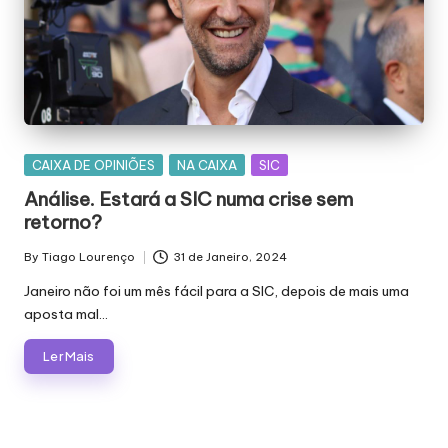
Posted
CAIXA DE OPINIÕES
NA CAIXA
SIC
in
Análise. Estará a SIC numa crise sem
retorno?
By
Tiago Lourenço
31 de Janeiro, 2024
Posted
by
Janeiro não foi um mês fácil para a SIC, depois de mais uma
aposta mal…
Ler Mais