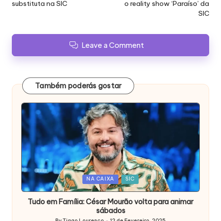
substituta na SIC
o reality show ‘Paraíso’ da
SIC
Leave a Comment
Também poderás gostar
Posted
NA CAIXA
SIC
in
Tudo em Família: César Mourão volta para animar
sábados
By
Tiago Lourenço
12 de Fevereiro, 2025