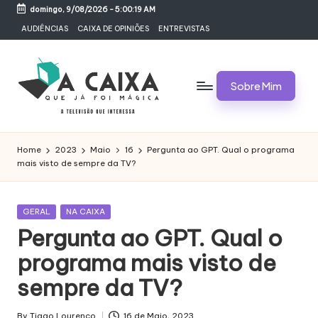
domingo, 9/08/2026
-
5:00:20 AM
Skip
AUDIÊNCIAS
CAIXA DE OPINIÕES
ENTREVISTAS
to
content
Sobre Mim
A
Televisão,
Audiências,
C
Home
2023
Maio
16
Pergunta ao GPT. Qual o programa
Programas,
mais visto de sempre da TV?
A
Novelas,
Séries
I
e
Posted
GERAL
NA CAIXA
X
Bastidores
in
Pergunta ao GPT. Qual o
A
programa mais visto de
Q
sempre da TV?
U
By
Tiago Lourenço
16 de Maio, 2023