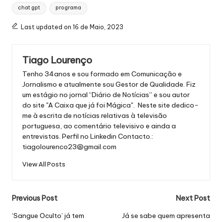
Tags:
chat gpt
programa
Last updated on 16 de Maio, 2023
Tiago Lourenço
Tenho 34anos e sou formado em Comunicação e
Jornalismo e atualmente sou Gestor de Qualidade. Fiz
um estágio no jornal “Diário de Notícias” e sou autor
do site "A Caixa que já foi Mágica". Neste site dedico-
me à escrita de notícias relativas à televisão
portuguesa, ao comentário televisivo e ainda a
entrevistas.
Perfil no Linkedin
Contacto.:
tiagolourenco23@gmail.com
View All Posts
Post
Previous Post
Next Post
navigation
‘Sangue Oculto’ já tem
Já se sabe quem apresenta