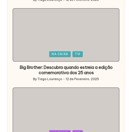
Posted
by
Posted
NA CAIXA
TVI
in
Big Brother: Descubra quando estreia a edição
comemorativa dos 25 anos
By
Tiago Lourenço
12 de Fevereiro, 2025
Posted
by