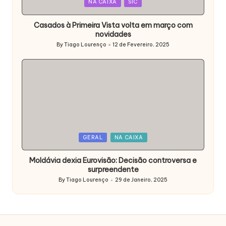
Posted
NA CAIXA
SIC
in
Casados à Primeira Vista volta em março com
novidades
By
Tiago Lourenço
12 de Fevereiro, 2025
Posted
by
Posted
GERAL
NA CAIXA
in
Moldávia dexia Eurovisão: Decisão controversa e
surpreendente
By
Tiago Lourenço
29 de Janeiro, 2025
Posted
by