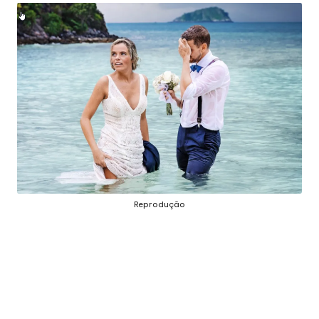
E
J
Á
F
O
I
M
Á
G
Reprodução
I
C
A