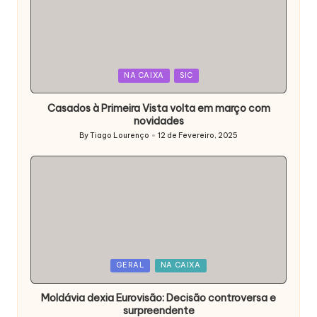
Posted
NA CAIXA
SIC
in
Casados à Primeira Vista volta em março com
novidades
By
Tiago Lourenço
12 de Fevereiro, 2025
Posted
by
Posted
GERAL
NA CAIXA
in
Moldávia dexia Eurovisão: Decisão controversa e
surpreendente