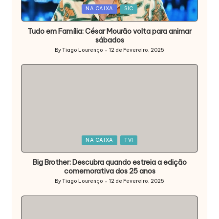
Posted
NA CAIXA
SIC
in
Tudo em Família: César Mourão volta para animar
sábados
By
Tiago Lourenço
12 de Fevereiro, 2025
Posted
by
Posted
NA CAIXA
TVI
in
Big Brother: Descubra quando estreia a edição
comemorativa dos 25 anos
By
Tiago Lourenço
12 de Fevereiro, 2025
Posted
by