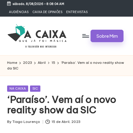
sábado, 8/08/2026
-
8:08:04 AM
Skip
AUDIÊNCIAS
CAIXA DE OPINIÕES
ENTREVISTAS
to
content
Sobre Mim
A
Televisão,
Audiências,
C
Home
2023
Abril
15
‘Paraíso’. Vem aí o novo reality show
Programas,
da SIC
A
Novelas,
Séries
I
e
Posted
NA CAIXA
SIC
X
Bastidores
in
‘Paraíso’. Vem aí o novo
A
reality show da SIC
Q
U
By
Tiago Lourenço
15 de Abril, 2023
Posted
by