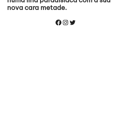
numa ilha paradisíaca com a sua
nova cara metade.
Facebook
Instagram
Twitter