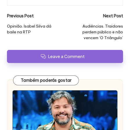
Post
Previous Post
Next Post
navigation
Opinião. Isabel Silva dá
Audiências. Traidores
baile na RTP
perdem público e não
vencem ‘O Triângulo’
Leave a Comment
Também poderás gostar