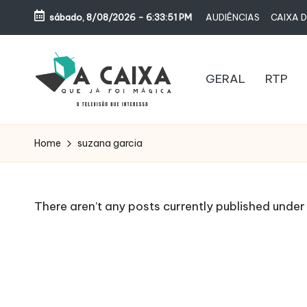
sábado, 8/08/2026
-
6:33:51 PM
AUDIÊNCIAS
CAIXA D
Skip
to
content
GERAL
RTP
A
Televisão,
Audiências,
C
Home
suzana garcia
Programas,
A
Novelas,
Séries
I
There aren’t any posts currently published under 
e
X
Bastidores
A
Q