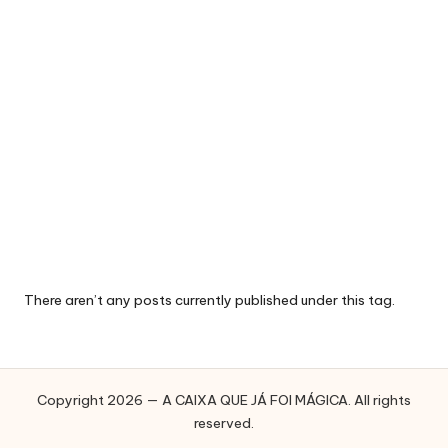
E
J
Á
F
O
I
M
Á
G
There aren’t any posts currently published under this tag.
I
C
A
Copyright 2026 — A CAIXA QUE JÁ FOI MÁGICA. All rights
reserved.