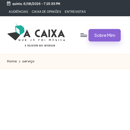
quinta, 6/08/2026
-
7:25:33 PM
Skip
AUDIÊNCIAS
CAIXA DE OPINIÕES
ENTREVISTAS
to
content
Sobre Mim
A
Televisão,
Audiências,
C
Home
serviço
Programas,
A
Novelas,
Séries
I
e
X
Bastidores
A
Q
U