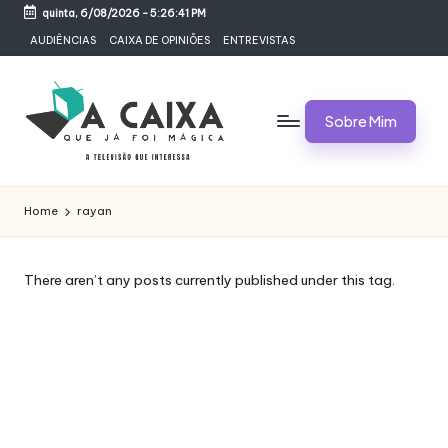
quinta, 6/08/2026
-
5:26:41 PM
Skip
AUDIÊNCIAS
CAIXA DE OPINIÕES
ENTREVISTAS
to
content
Sobre Mim
A
Televisão,
Audiências,
C
Home
rayan
Programas,
A
Novelas,
Séries
I
There aren’t any posts currently published under this tag.
e
X
Bastidores
A
Q
U