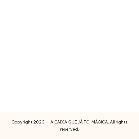
E
J
Á
F
O
I
M
Á
G
I
C
A
Copyright 2026 — A CAIXA QUE JÁ FOI MÁGICA. All rights
reserved.