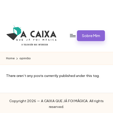
Sobre Mim
A
Televisão,
Audiências,
C
Home
opinião
Programas,
A
Novelas,
Séries
I
There aren’t any posts currently published under this tag.
e
X
Bastidores
A
Q
Copyright 2026 — A CAIXA QUE JÁ FOI MÁGICA. All rights
reserved.
U