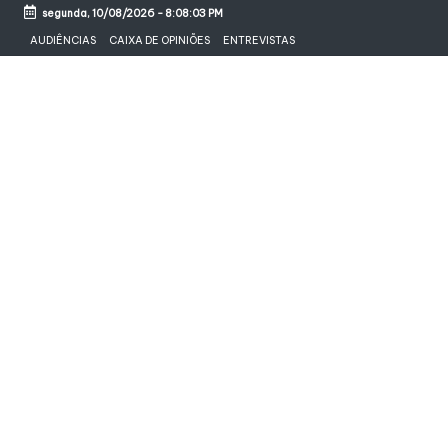
segunda, 10/08/2026
-
8:08:03 PM
Skip
AUDIÊNCIAS
CAIXA DE OPINIÕES
ENTREVISTAS
to
content