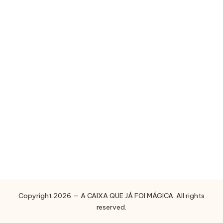
E
J
Á
F
O
I
M
Á
G
I
C
A
Copyright 2026 — A CAIXA QUE JÁ FOI MÁGICA. All rights
reserved.