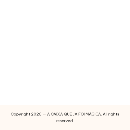
E
J
Á
F
O
I
M
Á
G
I
C
A
Copyright 2026 — A CAIXA QUE JÁ FOI MÁGICA. All rights
reserved.