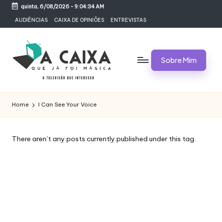
quinta, 6/08/2026
-
9:04:34 AM
Skip
AUDIÊNCIAS
CAIXA DE OPINIÕES
ENTREVISTAS
to
content
Sobre Mim
A
Televisão,
Audiências,
C
Home
I Can See Your Voice
Programas,
A
Novelas,
Séries
I
There aren’t any posts currently published under this tag.
e
X
Bastidores
A
Q
U