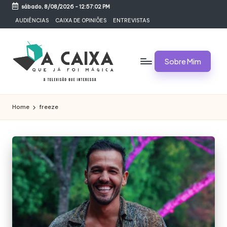
sábado, 8/08/2026
-
12:57:02 PM
Skip
AUDIÊNCIAS
CAIXA DE OPINIÕES
ENTREVISTAS
to
content
Sobre Mim
A
Televisão,
Audiências,
C
Home
freeze
Programas,
A
Novelas,
Séries
I
e
X
Bastidores
A
Q
U