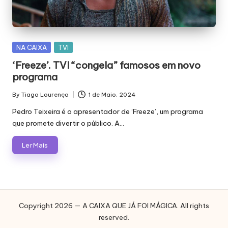
E
J
Á
Posted
NA CAIXA
TVI
F
in
‘Freeze’. TVI “congela” famosos em novo
O
programa
I
By
Tiago Lourenço
1 de Maio, 2024
Posted
M
by
Pedro Teixeira é o apresentador de ‘Freeze’, um programa
que promete divertir o público. A…
Á
G
Ler Mais
I
C
A
Copyright 2026 — A CAIXA QUE JÁ FOI MÁGICA. All rights
reserved.