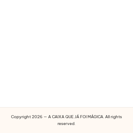
E
J
Á
F
O
I
M
Á
G
I
C
A
Copyright 2026 — A CAIXA QUE JÁ FOI MÁGICA. All rights
reserved.