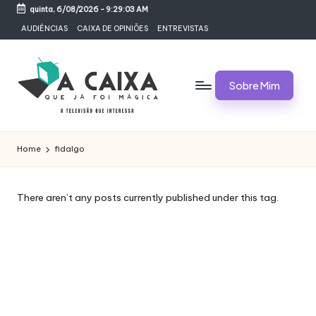
quinta, 6/08/2026
-
9:29:03 AM
Skip
AUDIÊNCIAS
CAIXA DE OPINIÕES
ENTREVISTAS
to
content
Sobre Mim
A
Televisão,
Audiências,
C
Home
fidalgo
Programas,
A
Novelas,
Séries
I
There aren’t any posts currently published under this tag.
e
X
Bastidores
A
Q
U