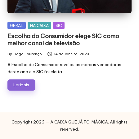
E
J
Á
Posted
GERAL
NA CAIXA
SIC
in
F
Escolha do Consumidor elege SIC como
melhor canal de televisão
O
I
By
Tiago Lourenço
14 de Janeiro, 2023
Posted
by
A Escolha de Consumidor revelou as marcas vencedoras
M
deste ano e a SIC foi eleita…
Á
Ler Mais
G
I
C
A
Copyright 2026 — A CAIXA QUE JÁ FOI MÁGICA. All rights
reserved.