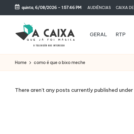
quinta, 6/08/2026
-
1:57:46 PM
AUDIÊNCIAS
CAIXA DE
Skip
to
content
GERAL
RTP
A
Televisão,
Audiências,
C
Home
como é que o bixo meche
Programas,
A
Novelas,
Séries
I
There aren’t any posts currently published under 
e
X
Bastidores
A
Q