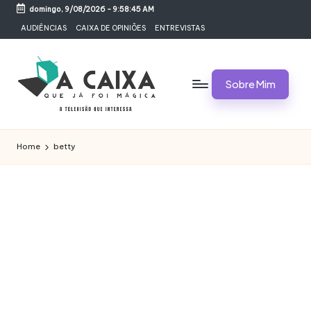
domingo, 9/08/2026
-
9:58:45 AM
Skip
AUDIÊNCIAS
CAIXA DE OPINIÕES
ENTREVISTAS
to
content
Sobre Mim
A
Televisão,
Audiências,
C
Home
betty
Programas,
A
Novelas,
Séries
I
e
X
Bastidores
A
Q
U