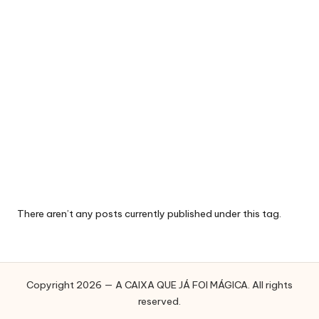
E
J
Á
F
O
I
M
Á
G
There aren’t any posts currently published under this tag.
I
C
A
Copyright 2026 — A CAIXA QUE JÁ FOI MÁGICA. All rights
reserved.