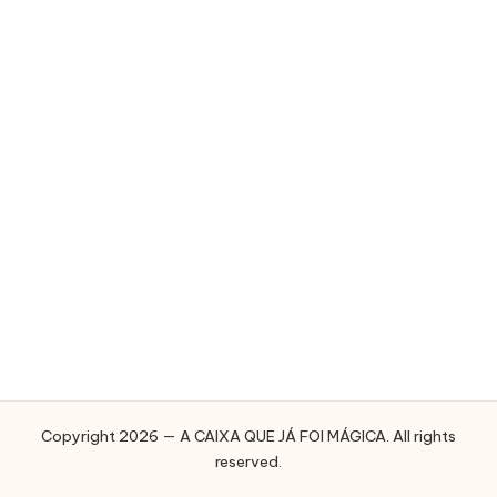
E
J
Á
F
O
I
M
Á
G
I
C
A
Copyright 2026 — A CAIXA QUE JÁ FOI MÁGICA. All rights
reserved.