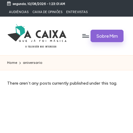
segunda, 10/08/2026
-
1:23:01 AM
Skip
AUDIÊNCIAS
CAIXA DE OPINIÕES
ENTREVISTAS
to
content
Sobre Mim
A
Televisão,
Audiências,
C
Home
aniversario
Programas,
A
Novelas,
Séries
I
There aren’t any posts currently published under this tag.
e
X
Bastidores
A
Q
U