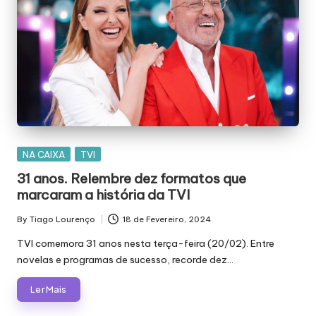
Posted
NA CAIXA
TVI
in
31 anos. Relembre dez formatos que
marcaram a história da TVI
By
Tiago Lourenço
18 de Fevereiro, 2024
Posted
by
TVI comemora 31 anos nesta terça-feira (20/02). Entre
novelas e programas de sucesso, recorde dez…
Ler Mais