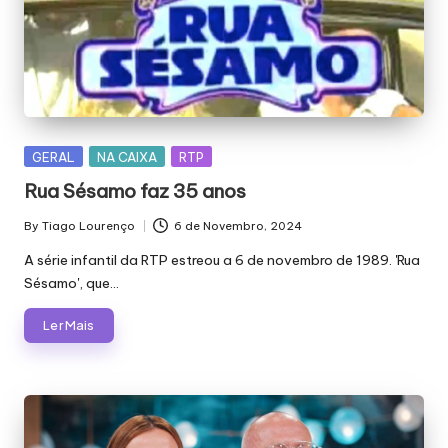
E
J
Á
F
O
Posted
GERAL
NA CAIXA
RTP
I
in
Rua Sésamo faz 35 anos
M
By
Tiago Lourenço
6 de Novembro, 2024
Posted
Á
by
A série infantil da RTP estreou a 6 de novembro de 1989. 'Rua
G
Sésamo', que…
I
Ler Mais
C
A