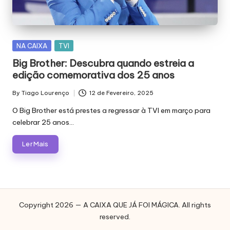
E
J
Á
Posted
NA CAIXA
TVI
F
in
Big Brother: Descubra quando estreia a
O
edição comemorativa dos 25 anos
I
By
Tiago Lourenço
12 de Fevereiro, 2025
Posted
M
by
O Big Brother está prestes a regressar à TVI em março para
celebrar 25 anos…
Á
G
Ler Mais
I
C
A
Copyright 2026 — A CAIXA QUE JÁ FOI MÁGICA. All rights
reserved.