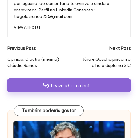
portuguesa, ao comentário televisivo e ainda a
entrevistas.
Perfil no Linkedin
Contacto.:
tiagolourenco23@gmail.com
View All Posts
Post
Previous Post
Next Post
navigation
Opinião. O outro (mesmo)
Júlia e Goucha piscam o
Cláudio Ramos
olho a dupla na SIC
Leave a Comment
Também poderás gostar