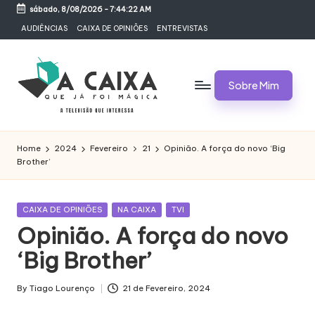
sábado, 8/08/2026
-
7:44:22 AM
Skip
AUDIÊNCIAS
CAIXA DE OPINIÕES
ENTREVISTAS
to
content
Sobre Mim
A
Televisão,
Audiências,
C
Home
2024
Fevereiro
21
Opinião. A força do novo ‘Big
Programas,
Brother’
A
Novelas,
Séries
I
e
Posted
CAIXA DE OPINIÕES
NA CAIXA
TVI
X
Bastidores
in
Opinião. A força do novo
A
‘Big Brother’
Q
U
By
Tiago Lourenço
21 de Fevereiro, 2024
Posted
by