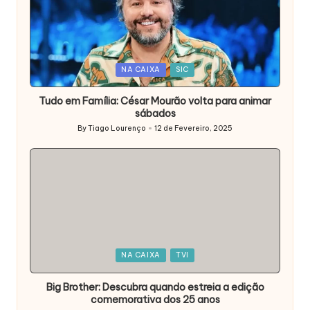
Posted
NA CAIXA
SIC
in
Tudo em Família: César Mourão volta para animar
sábados
By
Tiago Lourenço
12 de Fevereiro, 2025
Posted
by
Posted
NA CAIXA
TVI
in
Big Brother: Descubra quando estreia a edição
comemorativa dos 25 anos