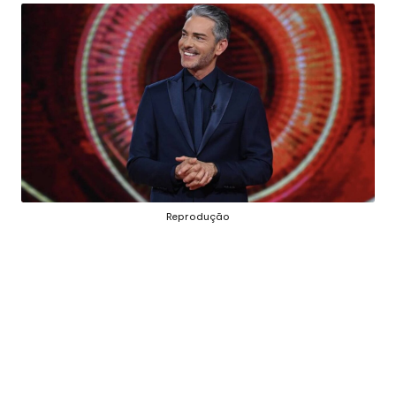
E
J
Á
F
O
I
M
Á
Reprodução
G
I
C
A